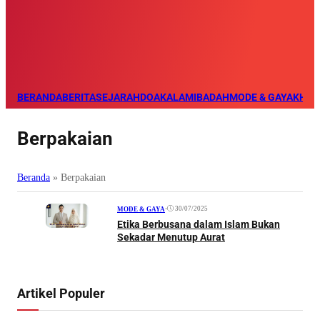
BERANDA
BERITA
SEJARAH
DOA
KALAM
IBADAH
MODE & GAYA
KHAZ
Berpakaian
Beranda
»
Berpakaian
•
30/07/2025
MODE & GAYA
Etika Berbusana dalam Islam Bukan
Sekadar Menutup Aurat
Artikel Populer