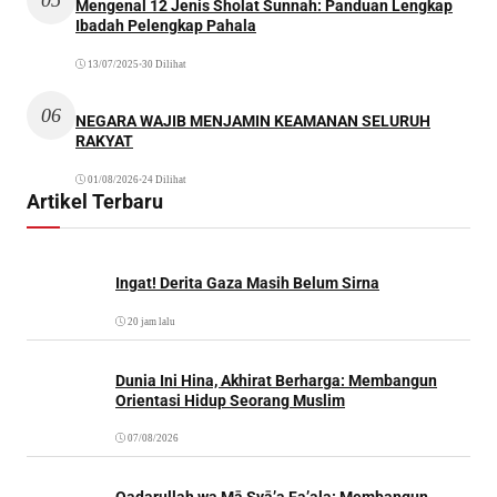
Mengenal 12 Jenis Sholat Sunnah: Panduan Lengkap
Ibadah Pelengkap Pahala
13/07/2025
•
30 Dilihat
06
NEGARA WAJIB MENJAMIN KEAMANAN SELURUH
RAKYAT
01/08/2026
•
24 Dilihat
Artikel Terbaru
Ingat! Derita Gaza Masih Belum Sirna
20 jam lalu
Dunia Ini Hina, Akhirat Berharga: Membangun
Orientasi Hidup Seorang Muslim
07/08/2026
Qadarullah wa Mā Syā’a Fa’ala: Membangun