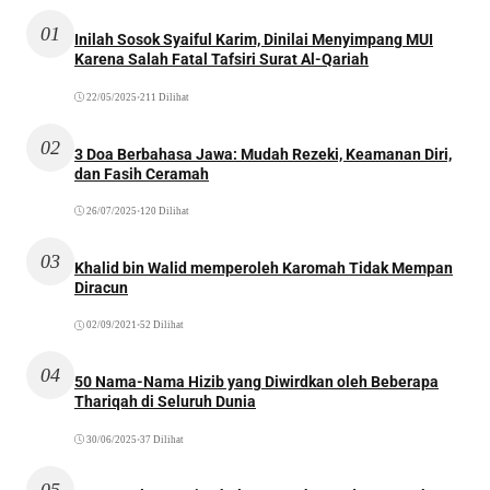
01
Inilah Sosok Syaiful Karim, Dinilai Menyimpang MUI
Karena Salah Fatal Tafsiri Surat Al-Qariah
22/05/2025
•
211 Dilihat
02
3 Doa Berbahasa Jawa: Mudah Rezeki, Keamanan Diri,
dan Fasih Ceramah
26/07/2025
•
120 Dilihat
03
Khalid bin Walid memperoleh Karomah Tidak Mempan
Diracun
02/09/2021
•
52 Dilihat
04
50 Nama-Nama Hizib yang Diwirdkan oleh Beberapa
Thariqah di Seluruh Dunia
30/06/2025
•
37 Dilihat
05