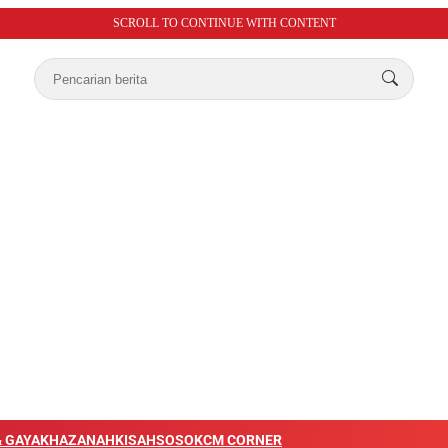
SCROLL TO CONTINUE WITH CONTENT
 GAYA
KHAZANAH
KISAH
SOSOK
CM CORNER