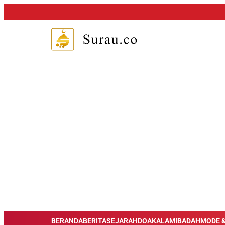
BERANDA
BERITA
SEJARAH
DOA
KALAM
IBADAH
MODE &