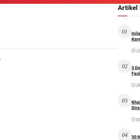
Artikel
01
Inil
Kare
22
.
02
3 D
Fas
26
03
Kha
Dir
02
04
50 