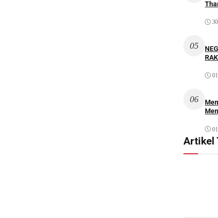
Thar
30
05
NEG
RAK
01
06
Mem
Men
01
Artikel