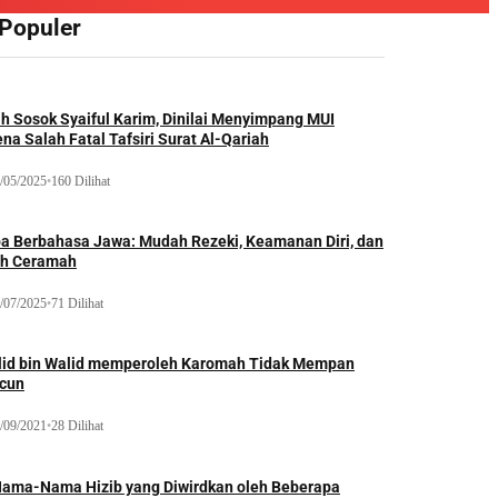
 Populer
ah Sosok Syaiful Karim, Dinilai Menyimpang MUI
na Salah Fatal Tafsiri Surat Al-Qariah
/05/2025
•
160 Dilihat
oa Berbahasa Jawa: Mudah Rezeki, Keamanan Diri, dan
ih Ceramah
/07/2025
•
71 Dilihat
lid bin Walid memperoleh Karomah Tidak Mempan
acun
/09/2021
•
28 Dilihat
Nama-Nama Hizib yang Diwirdkan oleh Beberapa