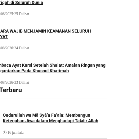
iqah di Seluruh Dunia
/06/2025
•
25 Dilihat
ARA WAJIB MENJAMIN KEAMANAN SELURUH
YAT
/08/2026
•
24 Dilihat
baca Ayat Kursi Setelah Shalat: Amalan Ringan yang
gantarkan Pada Khusnul Khatimah
/08/2026
•
23 Dilihat
 Terbaru
Qadarullah wa Mā Syā’a Fa’ala: Membangun
Keteguhan Jiwa dalam Menghadapi Takdir Allah
16 jam lalu