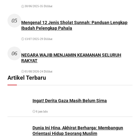
30/06/2025
•
35 Dilihat
05
Mengenal 12 Jenis Sholat Sunnah: Panduan Lengkap
Ibadah Pelengkap Pahala
13/07/2025
•
29 Dilihat
06
NEGARA WAJIB MENJAMIN KEAMANAN SELURUH
RAKYAT
01/08/2026
•
24 Dilihat
Artikel Terbaru
Ingat! Derita Gaza Masih Belum Sirna
6 jam lalu
Dunia Ini Hina, Akhirat Berharga: Membangun
Orientasi Hidup Seorang Muslim