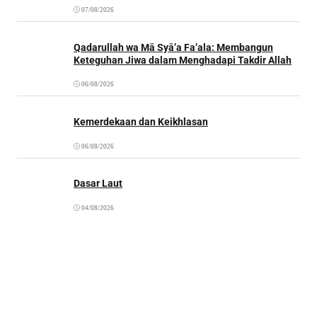
07/08/2026
Qadarullah wa Mā Syā’a Fa’ala: Membangun
Keteguhan Jiwa dalam Menghadapi Takdir Allah
06/08/2026
Kemerdekaan dan Keikhlasan
06/08/2026
Dasar Laut
04/08/2026