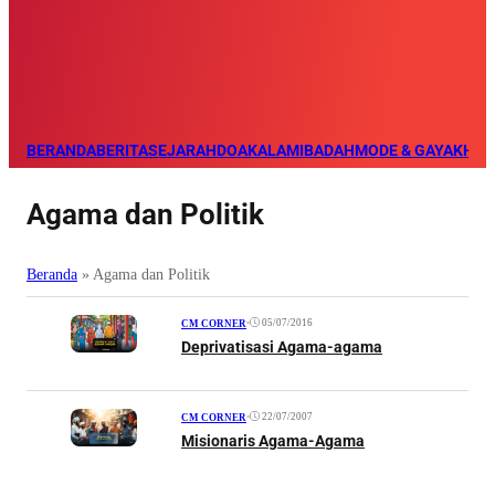
BERANDA
BERITA
SEJARAH
DOA
KALAM
IBADAH
MODE & GAYA
KHAZ
Agama dan Politik
Beranda
»
Agama dan Politik
•
05/07/2016
CM CORNER
Deprivatisasi Agama-agama
•
22/07/2007
CM CORNER
Misionaris Agama-Agama