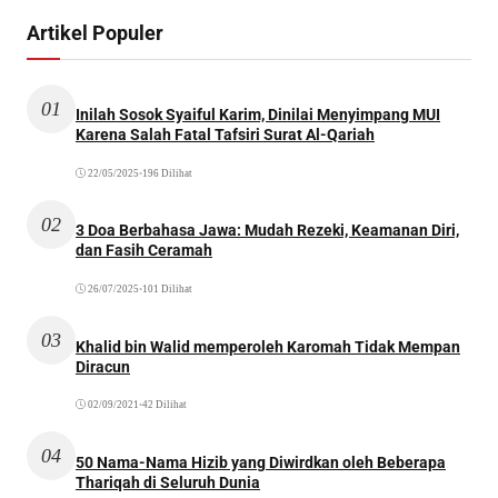
Artikel Populer
01
Inilah Sosok Syaiful Karim, Dinilai Menyimpang MUI
Karena Salah Fatal Tafsiri Surat Al-Qariah
22/05/2025
•
196 Dilihat
02
3 Doa Berbahasa Jawa: Mudah Rezeki, Keamanan Diri,
dan Fasih Ceramah
26/07/2025
•
101 Dilihat
03
Khalid bin Walid memperoleh Karomah Tidak Mempan
Diracun
02/09/2021
•
42 Dilihat
04
50 Nama-Nama Hizib yang Diwirdkan oleh Beberapa
Thariqah di Seluruh Dunia