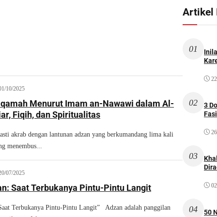
Artikel
01
Inil
Kare
22
01/10/2025
02
Iqamah Menurut Imam an-Nawawi dalam Al-
3 D
r, Fiqih, dan Spiritualitas
Fas
26
asti akrab dengan lantunan adzan yang berkumandang lima kali
ang menembus...
03
Kha
Dir
20/07/2025
02
n: Saat Terbukanya Pintu-Pintu Langit
aat Terbukanya Pintu-Pintu Langit” Adzan adalah panggilan
04
50 