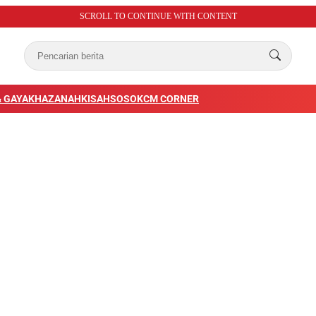
SCROLL TO CONTINUE WITH CONTENT
 GAYA
KHAZANAH
KISAH
SOSOK
CM CORNER