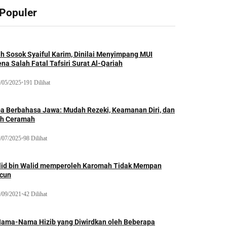
 Populer
ah Sosok Syaiful Karim, Dinilai Menyimpang MUI
na Salah Fatal Tafsiri Surat Al-Qariah
/05/2025
•
191 Dilihat
oa Berbahasa Jawa: Mudah Rezeki, Keamanan Diri, dan
ih Ceramah
/07/2025
•
98 Dilihat
lid bin Walid memperoleh Karomah Tidak Mempan
acun
/09/2021
•
42 Dilihat
Nama-Nama Hizib yang Diwirdkan oleh Beberapa