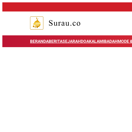
BERANDA
BERITA
SEJARAH
DOA
KALAM
IBADAH
MODE &