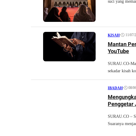
suci yang meman
•
11/07/
KISAH
Mantan Pen
YouTube
SURAU.CO-Manta
sekadar kisah kon
•
08/0
IBADAH
Mengungkap
Penggetar 
SURAU.CO – Set
Suaranya menjadi