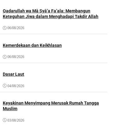
Qadarullah wa Mā Syā’a Fa’ala: Membangun
Keteguhan Jiwa dalam Menghadapi Takdir Allah
06/08/2026
Kemerdekaan dan Keikhlasan
06/08/2026
Dasar Laut
04/08/2026
Keyakinan Menyimpang Merusak Rumah Tangga
Muslim
03/08/2026