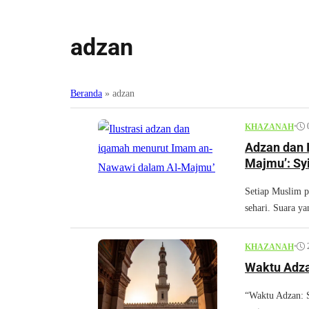
adzan
Beranda
»
adzan
•
KHAZANAH
Adzan dan 
Majmu’: Syia
Setiap Muslim p
sehari. Suara y
•
KHAZANAH
Waktu Adza
“Waktu Adzan: S