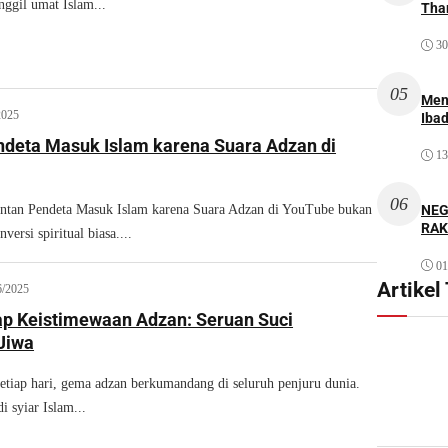
ggil umat Islam...
Thar
30
05
Men
2025
Iba
deta Masuk Islam karena Suara Adzan di
13
06
NEG
n Pendeta Masuk Islam karena Suara Adzan di YouTube bukan
RAK
versi spiritual biasa....
01
Artikel
6/2025
 Keistimewaan Adzan: Seruan Suci
Jiwa
iap hari, gema adzan berkumandang di seluruh penjuru dunia.
 syiar Islam...