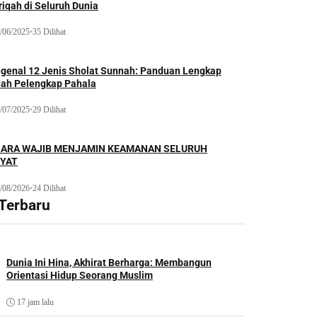
iqah di Seluruh Dunia
/06/2025
•
35 Dilihat
genal 12 Jenis Sholat Sunnah: Panduan Lengkap
dah Pelengkap Pahala
/07/2025
•
29 Dilihat
ARA WAJIB MENJAMIN KEAMANAN SELURUH
YAT
/08/2026
•
24 Dilihat
 Terbaru
Dunia Ini Hina, Akhirat Berharga: Membangun
Orientasi Hidup Seorang Muslim
17 jam lalu