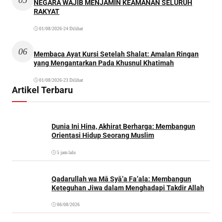
NEGARA WAJIB MENJAMIN KEAMANAN SELURUH
RAKYAT
01/08/2026
•
24 Dilihat
06
Membaca Ayat Kursi Setelah Shalat: Amalan Ringan
yang Mengantarkan Pada Khusnul Khatimah
01/08/2026
•
23 Dilihat
Artikel Terbaru
Dunia Ini Hina, Akhirat Berharga: Membangun
Orientasi Hidup Seorang Muslim
5 jam lalu
Qadarullah wa Mā Syā’a Fa’ala: Membangun
Keteguhan Jiwa dalam Menghadapi Takdir Allah
06/08/2026