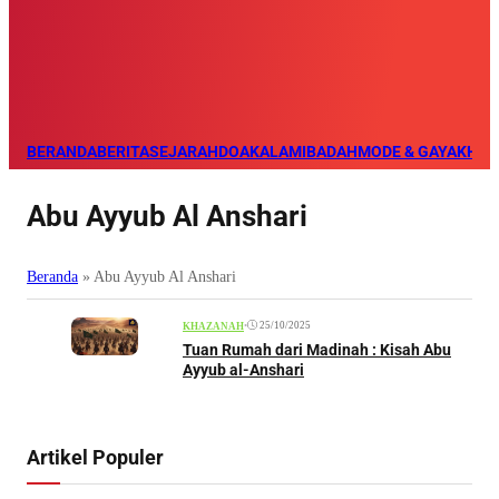
BERANDA
BERITA
SEJARAH
DOA
KALAM
IBADAH
MODE & GAYA
KHAZ
Abu Ayyub Al Anshari
Beranda
»
Abu Ayyub Al Anshari
•
25/10/2025
KHAZANAH
Tuan Rumah dari Madinah : Kisah Abu
Ayyub al-Anshari
Artikel Populer