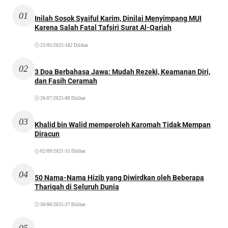
01
Inilah Sosok Syaiful Karim, Dinilai Menyimpang MUI
Karena Salah Fatal Tafsiri Surat Al-Qariah
22/05/2025
•
182 Dilihat
02
3 Doa Berbahasa Jawa: Mudah Rezeki, Keamanan Diri,
dan Fasih Ceramah
26/07/2025
•
80 Dilihat
03
Khalid bin Walid memperoleh Karomah Tidak Mempan
Diracun
02/09/2021
•
31 Dilihat
04
50 Nama-Nama Hizib yang Diwirdkan oleh Beberapa
Thariqah di Seluruh Dunia
30/06/2025
•
27 Dilihat
05