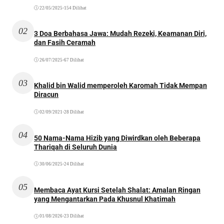
22/05/2025
•
154 Dilihat
02
3 Doa Berbahasa Jawa: Mudah Rezeki, Keamanan Diri,
dan Fasih Ceramah
26/07/2025
•
67 Dilihat
03
Khalid bin Walid memperoleh Karomah Tidak Mempan
Diracun
02/09/2021
•
28 Dilihat
04
50 Nama-Nama Hizib yang Diwirdkan oleh Beberapa
Thariqah di Seluruh Dunia
30/06/2025
•
24 Dilihat
05
Membaca Ayat Kursi Setelah Shalat: Amalan Ringan
yang Mengantarkan Pada Khusnul Khatimah
01/08/2026
•
23 Dilihat