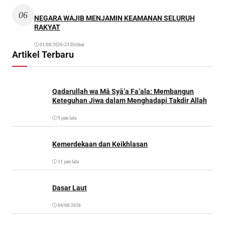
06
NEGARA WAJIB MENJAMIN KEAMANAN SELURUH
RAKYAT
01/08/2026
•
23 Dilihat
Artikel Terbaru
Qadarullah wa Mā Syā’a Fa’ala: Membangun
Keteguhan Jiwa dalam Menghadapi Takdir Allah
9 jam lalu
Kemerdekaan dan Keikhlasan
11 jam lalu
Dasar Laut
04/08/2026