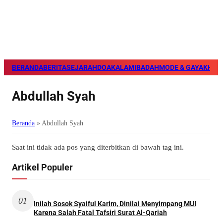
BERANDA
BERITA
SEJARAH
DOA
KALAM
IBADAH
MODE & GAYA
KHAZ
Abdullah Syah
Beranda
»
Abdullah Syah
Saat ini tidak ada pos yang diterbitkan di bawah tag ini.
Artikel Populer
01
Inilah Sosok Syaiful Karim, Dinilai Menyimpang MUI
Karena Salah Fatal Tafsiri Surat Al-Qariah