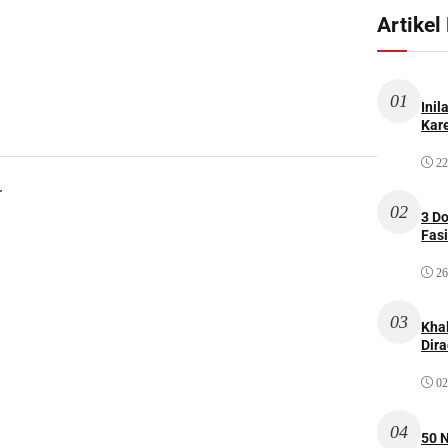
Artikel
01
Inil
Kare
22
.
02
3 D
Fas
26
03
Kha
Dir
02
04
50 