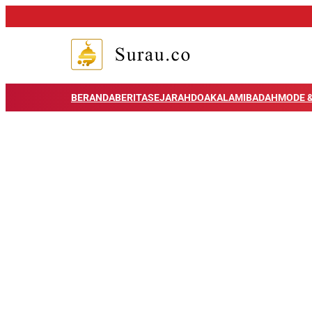
BERANDA
BERITA
SEJARAH
DOA
KALAM
IBADAH
MODE &