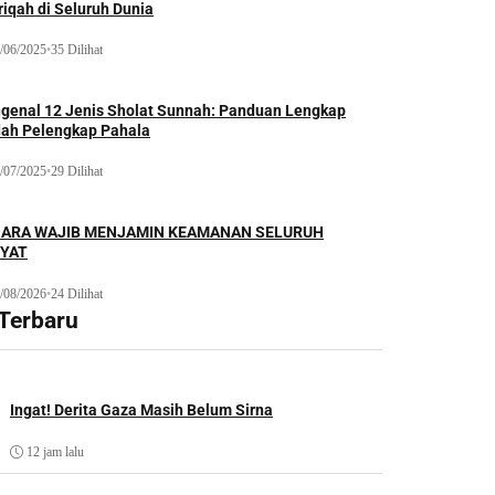
iqah di Seluruh Dunia
/06/2025
•
35 Dilihat
genal 12 Jenis Sholat Sunnah: Panduan Lengkap
dah Pelengkap Pahala
/07/2025
•
29 Dilihat
ARA WAJIB MENJAMIN KEAMANAN SELURUH
YAT
/08/2026
•
24 Dilihat
 Terbaru
Ingat! Derita Gaza Masih Belum Sirna
12 jam lalu