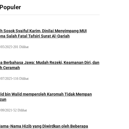
 Populer
ah Sosok Syaiful Karim, Dinilai Menyimpang MUI
na Salah Fatal Tafsiri Surat Al-Qariah
/05/2025
•
201 Dilihat
oa Berbahasa Jawa: Mudah Rezeki, Keamanan Diri, dan
ih Ceramah
/07/2025
•
116 Dilihat
lid bin Walid memperoleh Karomah Tidak Mempan
acun
/09/2021
•
52 Dilihat
Nama-Nama Hizib yang Diwirdkan oleh Beberapa