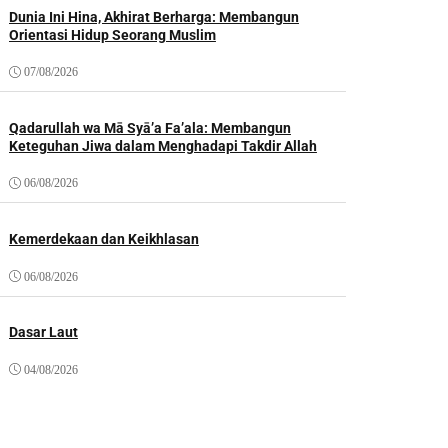
Dunia Ini Hina, Akhirat Berharga: Membangun
Orientasi Hidup Seorang Muslim
07/08/2026
Qadarullah wa Mā Syā’a Fa’ala: Membangun
Keteguhan Jiwa dalam Menghadapi Takdir Allah
06/08/2026
Kemerdekaan dan Keikhlasan
06/08/2026
Dasar Laut
04/08/2026