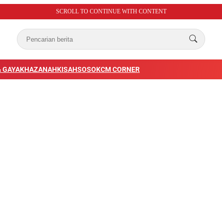
SCROLL TO CONTINUE WITH CONTENT
 GAYA
KHAZANAH
KISAH
SOSOK
CM CORNER