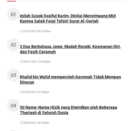
01
Inilah Sosok Syaiful Karim, Dinilai Menyimpang MUI
Karena Salah Fatal Tafsiri Surat Al-Qariah
22/05/2025
•
201 Dilihat
02
3 Doa Berbahasa Jawa: Mudah Rezeki, Keamanan Diri,
dan Fasih Ceramah
26/07/2025
•
116 Dilihat
03
Khalid bin Walid memperoleh Karomah Tidak Mempan
Diracun
02/09/2021
•
52 Dilihat
04
50 Nama-Nama Hizib yang Diwirdkan oleh Beberapa
Thariqah di Seluruh Dunia
30/06/2025
•
36 Dilihat