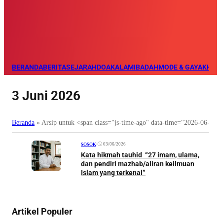
BERANDA
BERITA
SEJARAH
DOA
KALAM
IBADAH
MODE & GAYA
KHAZ
3 Juni 2026
Beranda
»
Arsip untuk <span class="js-time-ago" data-time="2026-06-0
•
03/06/2026
SOSOK
Kata hikmah tauhid “27 imam, ulama,
dan pendiri mazhab/aliran keilmuan
Islam yang terkenal”
Artikel Populer