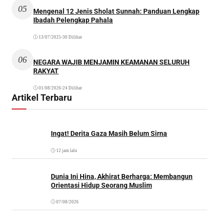
05
Mengenal 12 Jenis Sholat Sunnah: Panduan Lengkap
Ibadah Pelengkap Pahala
13/07/2025
•
30 Dilihat
06
NEGARA WAJIB MENJAMIN KEAMANAN SELURUH
RAKYAT
01/08/2026
•
24 Dilihat
Artikel Terbaru
Ingat! Derita Gaza Masih Belum Sirna
12 jam lalu
Dunia Ini Hina, Akhirat Berharga: Membangun
Orientasi Hidup Seorang Muslim
07/08/2026