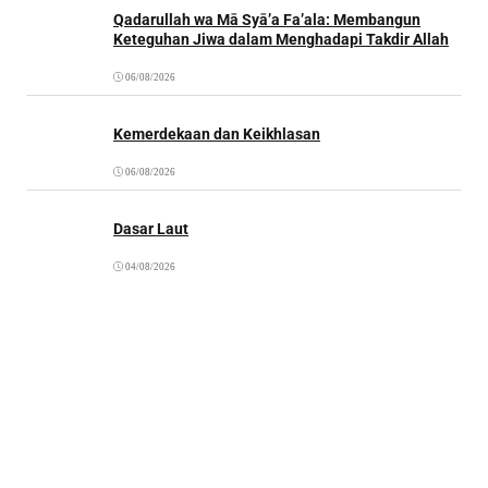
Qadarullah wa Mā Syā’a Fa’ala: Membangun
Keteguhan Jiwa dalam Menghadapi Takdir Allah
06/08/2026
Kemerdekaan dan Keikhlasan
06/08/2026
Dasar Laut
04/08/2026