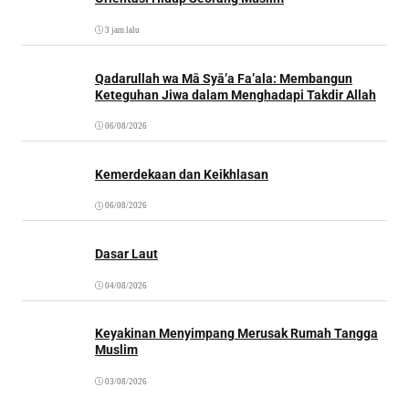
3 jam lalu
Qadarullah wa Mā Syā’a Fa’ala: Membangun
Keteguhan Jiwa dalam Menghadapi Takdir Allah
06/08/2026
Kemerdekaan dan Keikhlasan
06/08/2026
Dasar Laut
04/08/2026
Keyakinan Menyimpang Merusak Rumah Tangga
Muslim
03/08/2026