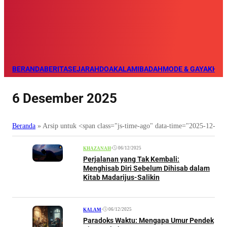
BERANDA
BERITA
SEJARAH
DOA
KALAM
IBADAH
MODE & GAYA
KHAZ
6 Desember 2025
Beranda
»
Arsip untuk <span class="js-time-ago" data-time="2025-12-0
•
06/12/2025
KHAZANAH
Perjalanan yang Tak Kembali:
Menghisab Diri Sebelum Dihisab dalam
Kitab Madarijus-Salikin
•
06/12/2025
KALAM
Paradoks Waktu: Mengapa Umur Pendek