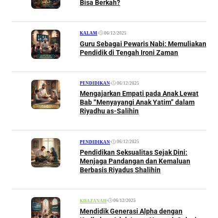
Bisa Berkah?
•
06/12/2025
KALAM
Guru Sebagai Pewaris Nabi: Memuliakan
Pendidik di Tengah Ironi Zaman
•
06/12/2025
PENDIDIKAN
Mengajarkan Empati pada Anak Lewat
Bab “Menyayangi Anak Yatim” dalam
Riyadhu as-Salihin
•
06/12/2025
PENDIDIKAN
Pendidikan Seksualitas Sejak Dini:
Menjaga Pandangan dan Kemaluan
Berbasis Riyadus Shalihin
•
06/12/2025
KHAZANAH
Mendidik Generasi Alpha dengan