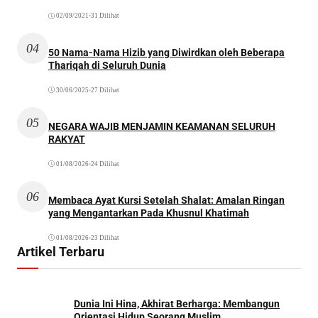
02/09/2021
•
31 Dilihat
04
50 Nama-Nama Hizib yang Diwirdkan oleh Beberapa
Thariqah di Seluruh Dunia
30/06/2025
•
27 Dilihat
05
NEGARA WAJIB MENJAMIN KEAMANAN SELURUH
RAKYAT
01/08/2026
•
24 Dilihat
06
Membaca Ayat Kursi Setelah Shalat: Amalan Ringan
yang Mengantarkan Pada Khusnul Khatimah
01/08/2026
•
23 Dilihat
Artikel Terbaru
Dunia Ini Hina, Akhirat Berharga: Membangun
Orientasi Hidup Seorang Muslim