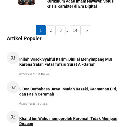
Kurikulum Adab Imam Nawawi: Solusi
Krisis Karakter di Era Digital
1
2
3
…
14
Artikel Populer
01
Inilah Sosok Syaiful Karim, Dinilai Menyimpang MUI
Karena Salah Fatal Tafsiri Surat Al-Qariah
22/05/2025
•
176 Dilihat
02
3 Doa Berbahasa Jawa: Mudah Rezeki, Keamanan Diri,
dan Fasih Ceramah
26/07/2025
•
78 Dilihat
03
Khalid bin Walid memperoleh Karomah Tidak Mempan
Diracun