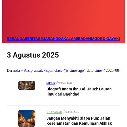
BERANDA
BERITA
SEJARAH
DOA
KALAM
IBADAH
MODE & GAYA
KHAZ
3 Agustus 2025
Beranda
»
Arsip untuk <span class="js-time-ago" data-time="2025-08-0
•
03/08/2025
SOSOK
Biografi Imam Ibnu Al-Jauzi: Lautan
Ilmu dari Baghdad
•
03/08/2025
KHAZANAH
Jangan Menyakiti Siapa Pun: Jalan
Keselamatan dan Kemuliaan Akhlak