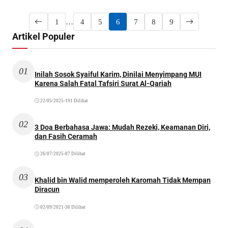
1
…
4
5
6
7
8
9
Artikel Populer
01
Inilah Sosok Syaiful Karim, Dinilai Menyimpang MUI
Karena Salah Fatal Tafsiri Surat Al-Qariah
22/05/2025
•
191 Dilihat
02
3 Doa Berbahasa Jawa: Mudah Rezeki, Keamanan Diri,
dan Fasih Ceramah
26/07/2025
•
87 Dilihat
03
Khalid bin Walid memperoleh Karomah Tidak Mempan
Diracun
02/09/2021
•
36 Dilihat