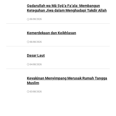
Qadarullah wa Mā Syā’a Fa’ala: Membangun
Keteguhan Jiwa dalam Menghadapi Takdir Allah
06/08/2026
Kemerdekaan dan Keikhlasan
06/08/2026
Dasar Laut
04/08/2026
Keyakinan Menyimpang Merusak Rumah Tangga
Muslim
03/08/2026