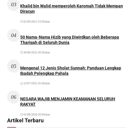
03
Khalid bin Walid memperoleh Karomah Tidak Mempan
Diracun
02/09/2021
•
53 Dilihat
04
50 Nama-Nama Hizib yang Diwirdkan oleh Beberapa
Thariqah di Seluruh Dunia
30/06/2025
•
39 Dilihat
05
Mengenal 12 Jenis Sholat Sunnah: Panduan Lengkap
Ibadah Pelengkap Pahala
13/07/2025
•
35 Dilihat
06
NEGARA WAJIB MENJAMIN KEAMANAN SELURUH
RAKYAT
01/08/2026
•
26 Dilihat
Artikel Terbaru