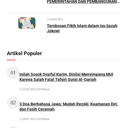
PEMERINTAHAN DAN PEMBANGUNAN
DESA (P3PD)
19/04/2025
Terobosan Fikih Islam dalam Isu Ijazah
Jokowi
Artikel Populer
01
Inilah Sosok Syaiful Karim, Dinilai Menyimpang MUI
Karena Salah Fatal Tafsiri Surat Al-Qariah
22/05/2025
•
229 Dilihat
02
3 Doa Berbahasa Jawa: Mudah Rezeki, Keamanan Diri,
dan Fasih Ceramah
26/07/2025
•
128 Dilihat