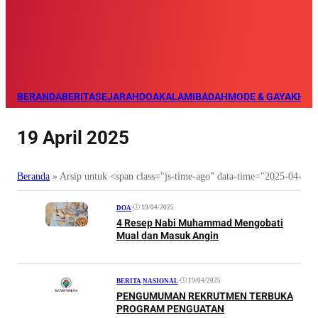
BERANDA
BERITA
SEJARAH
DOA
KALAM
IBADAH
MODE & GAYA
KHAZ
19 April 2025
Beranda
»
Arsip untuk <span class="js-time-ago" data-time="2025-04-1
•
19/04/2025
DOA
4 Resep Nabi Muhammad Mengobati
Mual dan Masuk Angin
•
19/04/2025
BERITA
|
NASIONAL
PENGUMUMAN REKRUTMEN TERBUKA
PROGRAM PENGUATAN