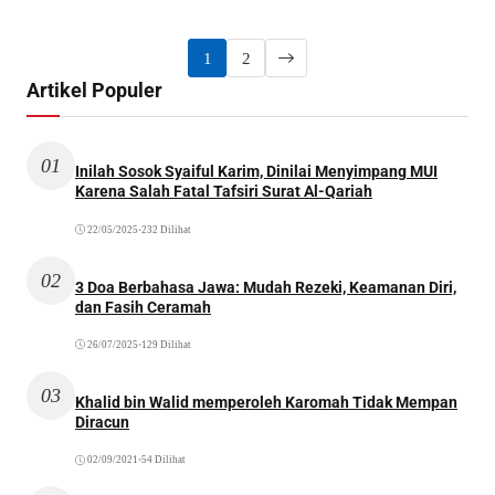
1
2
Artikel Populer
01
Inilah Sosok Syaiful Karim, Dinilai Menyimpang MUI
Karena Salah Fatal Tafsiri Surat Al-Qariah
22/05/2025
•
232 Dilihat
02
3 Doa Berbahasa Jawa: Mudah Rezeki, Keamanan Diri,
dan Fasih Ceramah
26/07/2025
•
129 Dilihat
03
Khalid bin Walid memperoleh Karomah Tidak Mempan
Diracun
02/09/2021
•
54 Dilihat