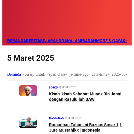
BERANDA
BERITA
SEJARAH
DOA
KALAM
IBADAH
MODE & GAYA
KHAZ
5 Maret 2025
Beranda
»
Arsip untuk <span class="js-time-ago" data-time="2025-03-0
•
05/03/2025
SOSOK
Kisah-kisah Sahabat Muadz Bin Jabal
dengan Rasulullah SAW
•
05/03/2025
RAMADAN
Ramadhan Tahun ini Baznas Sasar 1,1
Juta Mustahik di Indonesia