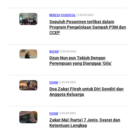
•
05/03/2025
BERITA
|
NASIONAL
Sepuluh Pesantren terlibat dalam
Program Pengelolaan Sampah P3M dan
CCEP
•
05/03/2025
KISAH
Dzun Nun pun Takjub Dengan
Perempuan yang Dianggap ‘Gila’
•
05/03/2025
FIQIH
Doa Zakat Fitrah untuk Diri Sendiri dan
Anggota Keluarga
•
05/03/2025
FIQIH
Zakat Mal (harta) 7 Jenis, Syarat dan
Ketentuan Lengkap