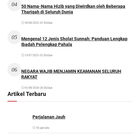
04
50 Nama-Nama Hizib yang Diwirdkan oleh Beberapa
Thariqah di Seluruh Dunia
30/06/2025
•
42 Dilihat
05
Mengenal 12 Jenis Sholat Sunnah: Panduan Lengkap
Ibadah Pelengkap Pahala
13/07/2025
•
35 Dilihat
06
NEGARA WAJIB MENJAMIN KEAMANAN SELURUH
RAKYAT
01/08/2026
•
26 Dilihat
Artikel Terbaru
Perjalanan Jauh
18 jam lalu