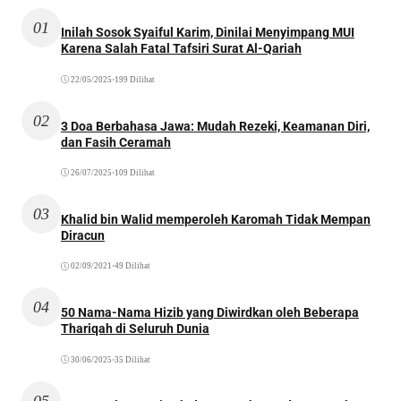
01
Inilah Sosok Syaiful Karim, Dinilai Menyimpang MUI
Karena Salah Fatal Tafsiri Surat Al-Qariah
22/05/2025
•
199 Dilihat
02
3 Doa Berbahasa Jawa: Mudah Rezeki, Keamanan Diri,
dan Fasih Ceramah
26/07/2025
•
109 Dilihat
03
Khalid bin Walid memperoleh Karomah Tidak Mempan
Diracun
02/09/2021
•
49 Dilihat
04
50 Nama-Nama Hizib yang Diwirdkan oleh Beberapa
Thariqah di Seluruh Dunia
30/06/2025
•
35 Dilihat
05