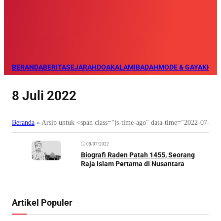
BERANDA
BERITA
SEJARAH
DOA
KALAM
IBADAH
MODE & GAYA
KHAZ
8 Juli 2022
Beranda
»
Arsip untuk <span class="js-time-ago" data-time="2022-07-0
08/07/2022
Biografi Raden Patah 1455, Seorang
Raja Islam Pertama di Nusantara
Artikel Populer