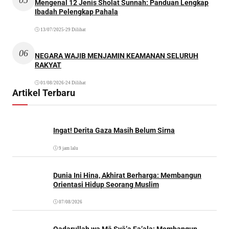
Mengenal 12 Jenis Sholat Sunnah: Panduan Lengkap
Ibadah Pelengkap Pahala
13/07/2025
•
29 Dilihat
06
NEGARA WAJIB MENJAMIN KEAMANAN SELURUH
RAKYAT
01/08/2026
•
24 Dilihat
Artikel Terbaru
Ingat! Derita Gaza Masih Belum Sirna
9 jam lalu
Dunia Ini Hina, Akhirat Berharga: Membangun
Orientasi Hidup Seorang Muslim
07/08/2026
Qadarullah wa Mā Syā’a Fa’ala: Membangun