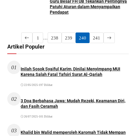
Guru Besar FH UB Tekankan Pentingnya
Patuhi Aturan dalam Menyampaikan
Pendapat
1
…
238
239
240
241
Artikel Populer
01
Inilah Sosok Syaiful Karim, Dinilai Menyimpang MUI
Karena Salah Fatal Tafsiri Surat Al-Qariah
22/05/2025
•
197 Dilihat
02
3 Doa Berbahasa Jawa: Mudah Rezeki, Keamanan Diri,
dan Fasih Ceramah
26/07/2025
•
101 Dilihat
03
Khalid bin Walid memperoleh Karomah Tidak Mempan