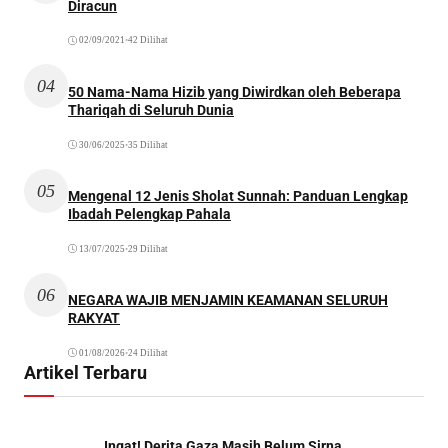
Diracun
02/09/2021
•
42 Dilihat
04
50 Nama-Nama Hizib yang Diwirdkan oleh Beberapa
Thariqah di Seluruh Dunia
30/06/2025
•
35 Dilihat
05
Mengenal 12 Jenis Sholat Sunnah: Panduan Lengkap
Ibadah Pelengkap Pahala
13/07/2025
•
29 Dilihat
06
NEGARA WAJIB MENJAMIN KEAMANAN SELURUH
RAKYAT
01/08/2026
•
24 Dilihat
Artikel Terbaru
Ingat! Derita Gaza Masih Belum Sirna