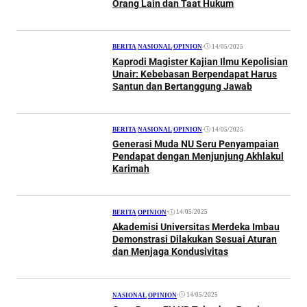
Orang Lain dan Taat Hukum
•
14/05/2025
BERITA
|
NASIONAL
|
OPINION
Kaprodi Magister Kajian Ilmu Kepolisian
Unair: Kebebasan Berpendapat Harus
Santun dan Bertanggung Jawab
•
14/05/2025
BERITA
|
NASIONAL
|
OPINION
Generasi Muda NU Seru Penyampaian
Pendapat dengan Menjunjung Akhlakul
Karimah
•
14/05/2025
BERITA
|
OPINION
Akademisi Universitas Merdeka Imbau
Demonstrasi Dilakukan Sesuai Aturan
dan Menjaga Kondusivitas
•
14/05/2025
NASIONAL
|
OPINION