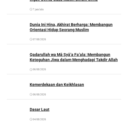
7 jam lalu
Dunia Ini Hina, Akhirat Berharga: Membangun
Orientasi Hidup Seorang Muslim
07/08/2026
Qadarullah wa Mā Syā’a Fa’ala: Membangun
Keteguhan Jiwa dalam Menghadapi Takdir Allah
06/08/2026
Kemerdekaan dan Keikhlasan
06/08/2026
Dasar Laut
04/08/2026