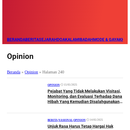
BERANDA
BERITA
SEJARAH
DOA
KALAM
IBADAH
MODE & GAYA
KHAZ
Opinion
Beranda
»
Opinion
»
Halaman 240
•
15/05/2025
OPINION
Pejabat Yang Tidak Melakukan Visitasi,
Monitoring, dan Evaluasi Terhadap Dana
Hibah Yang Kemudian Disalahgunakan
Turut Dipidana Karena Tindak Pidana
Korupsi
•
14/05/2025
BERITA
|
NASIONAL
|
OPINION
Unjuk Rasa Harus Tetap Hargai Hak