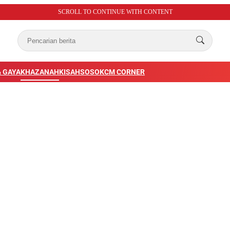
SCROLL TO CONTINUE WITH CONTENT
 GAYA
KHAZANAH
KISAH
SOSOK
CM CORNER