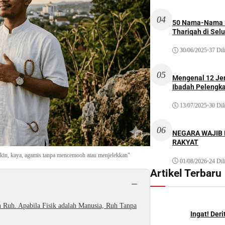
04
50 Nama-Nama H
Thariqah di Sel
30/06/2025
•
37 Dil
05
Mengenal 12 Je
Ibadah Pelengk
13/07/2025
•
30 Dil
06
NEGARA WAJIB
RAKYAT
miskin, kaya, agamis tanpa mencemooh atau menjelekkan"
01/08/2026
•
24 Dil
Artikel Terbaru
−
 Ruh. Apabila Fisik adalah Manusia, Ruh Tanpa
Ingat! Der