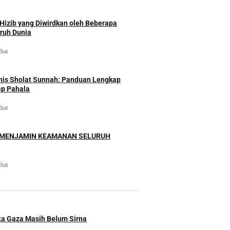
izib yang Diwirdkan oleh Beberapa
uruh Dunia
ihat
nis Sholat Sunnah: Panduan Lengkap
ap Pahala
ihat
 MENJAMIN KEAMANAN SELURUH
ihat
ita Gaza Masih Belum Sirna