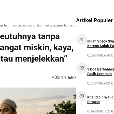
Artikel Populer
ggi hati, pandai, sangat miskin, kaya, agamis tanpa mencemooh atau menjelekk
seutuhnya tanpa
01
Inilah Sosok Sya
sangat miskin, kaya,
Karena Salah Fat
tau menjelekkan”
22/05/2025
•
209 Di
02
3 Doa Berbahasa
Fasih Ceramah
Facebook
Twitter
Pinterest
Mail
WhatsApp
26/07/2025
•
120 Di
03
Khalid bin Wal
Diracun
02/09/2021
•
52 Dil