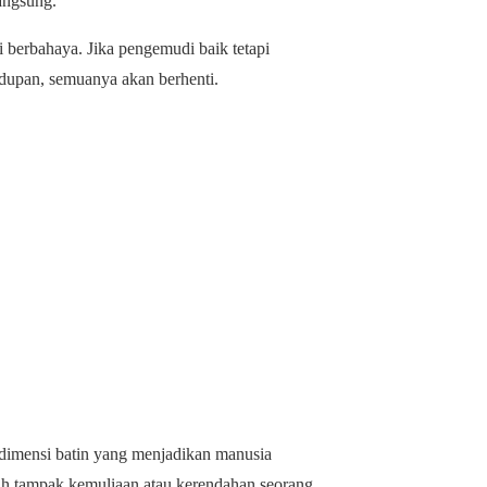
angsung.
i berbahaya. Jika pengemudi baik tetapi
idupan, semuanya akan berhenti.
 dimensi batin yang menjadikan manusia
ah tampak kemuliaan atau kerendahan seorang