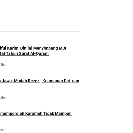
an”
iful Karim, Dinilai Menyimpang MUI
al Tafsiri Surat Al-Qariah
lihat
 Jawa: Mudah Rezeki, Keamanan Diri, dan
lihat
id memperoleh Karomah Tidak Mempan
ihat