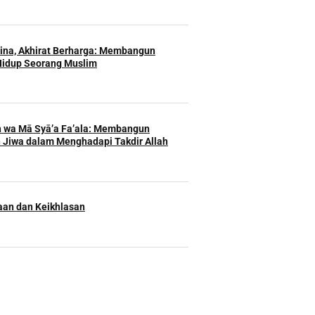
Hina, Akhirat Berharga: Membangun
Hidup Seorang Muslim
h wa Mā Syā’a Fa’ala: Membangun
 Jiwa dalam Menghadapi Takdir Allah
an dan Keikhlasan