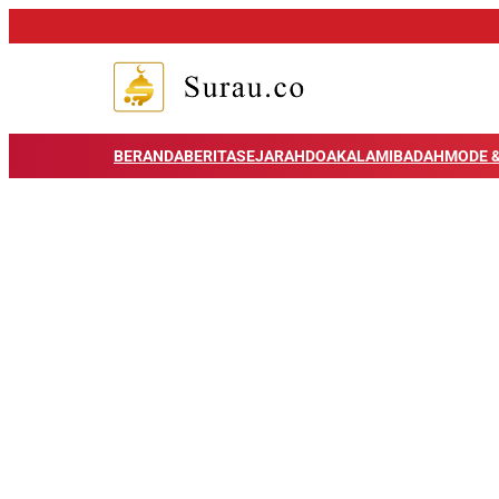
BERANDA
BERITA
SEJARAH
DOA
KALAM
IBADAH
MODE &