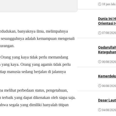
18 jam lalu
Dunia Ini 
Orientasi 
a kedudukan, banyaknya ilmu, melimpahnya
07/08/2026
ang sesungguhnya adalah kemampuan mengenali
kurangan.
Qadarulla
Keteguhan
. Orang yang kaya tidak perlu memandang
06/08/2026
a yang kaya. Orang yang agamis tidak perlu
iap manusia sedang berjalan di jalannya
Kemerdeka
06/08/2026
 melihat perbedaan status, pengetahuan,
 terbaik yang dapat dikenakan oleh siapa saja.
Dasar Laut
wa segala yang dimiliki hanyalah titipan
04/08/2026