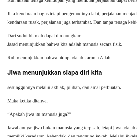
Ruh adalah tenaga kehidupan yang membuat perjalanan dapat berl
Jika kendaraan bagus tetapi pengemudinya lalai, perjalanan menjad
kendaraan rusak, perjalanan juga terhambat. Dan tanpa tenaga keh
Dari sudut hikmah dapat direnungkan:
Jasad menunjukkan bahwa kita adalah manusia secara fisik.
Ruh menunjukkan bahwa hidup adalah karunia Allah.
Jiwa menunjukkan siapa diri kita
sesungguhnya melalui akhlak, pilihan, dan amal perbuatan.
Maka ketika ditanya,
“Apakah jiwa itu manusia juga?”
Jawabannya: jiwa bukan manusia yang terpisah, tetapi jiwa adalah
memiliki kesadaran, kehendak, dan tanggung jawab. Melalui jiwal