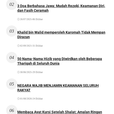
02
3 Doa Berbahasa Jawa: Mudah Rezeki, Keamanan Diri,
dan Fasih Ceramah
26/07/2025
•
86 Dilihat
03
Khalid bin Walid memperoleh Karomah Tidak Mempan
Diracun
02/09/2021
•
31 Dilihat
04
50 Nama-Nama Hizib yang Diwirdkan oleh Beberapa
Thariqah di Seluruh Dunia
30/06/2025
•
29 Dilihat
05
NEGARA WAJIB MENJAMIN KEAMANAN SELURUH
RAKYAT
01/08/2026
•
24 Dilihat
06
Membaca Ayat Kursi Setelah Shalat: Amalan Ringan