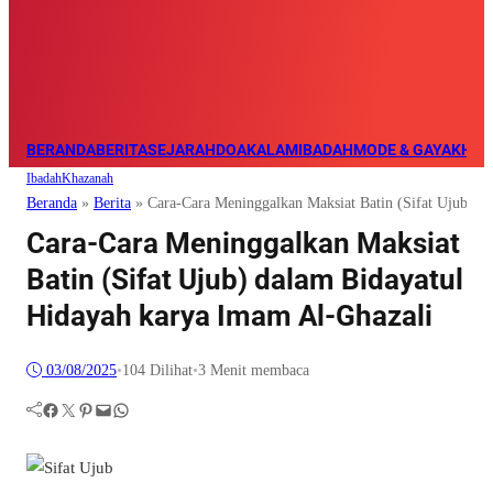
BERANDA
BERITA
SEJARAH
DOA
KALAM
IBADAH
MODE & GAYA
KHAZ
Ibadah
Khazanah
Beranda
»
Berita
»
Cara-Cara Meninggalkan Maksiat Batin (Sifat Ujub) d
Cara-Cara Meninggalkan Maksiat
Batin (Sifat Ujub) dalam Bidayatul
Hidayah karya Imam Al-Ghazali
03/08/2025
•
104
Dilihat
•
3 Menit membaca
Facebook
Twitter
Pinterest
Mail
WhatsApp