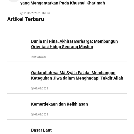
yang Mengantarkan Pada Khusnul Khatimah
01/08/2026
•
23 Dilihat
Artikel Terbaru
Dunia Ini Hina, Akhirat Berharga: Membangun
Orientasi Hidup Seorang Muslim
9 jam lalu
Qadarullah wa Mā Syā’a Fa’ala: Membangun
Keteguhan Jiwa dalam Menghadapi Takdir Allah
06/08/2026
Kemerdekaan dan Keikhlasan
06/08/2026
Dasar Laut