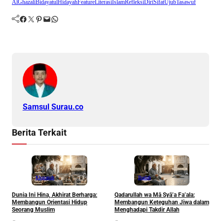
AlGhazali
BidayatulHidayah
Feature
LiterasiIslam
RefleksiDiri
SifatUjub
Tasawuf
Facebook
Twitter
Pinterest
Mail
WhatsApp
Samsul Surau.co
Berita Terkait
Khazanah
Ibadah
Dunia Ini Hina, Akhirat Berharga:
Qadarullah wa Mā Syā’a Fa’ala:
K
Membangun Orientasi Hidup
Membangun Keteguhan Jiwa dalam
Seorang Muslim
Menghadapi Takdir Allah