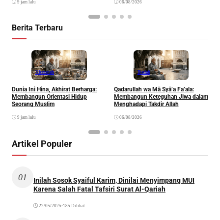
9 jam lalu
06/08/2026
Berita Terbaru
Khazanah
Ibadah
Dunia Ini Hina, Akhirat Berharga:
Qadarullah wa Mā Syā’a Fa’ala:
K
Membangun Orientasi Hidup
Membangun Keteguhan Jiwa dalam
Seorang Muslim
Menghadapi Takdir Allah
9 jam lalu
06/08/2026
Artikel Populer
01
Inilah Sosok Syaiful Karim, Dinilai Menyimpang MUI
Karena Salah Fatal Tafsiri Surat Al-Qariah
22/05/2025
•
185 Dilihat