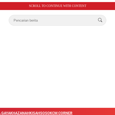
SCROLL TO CONTINUE WITH CONTENT
 GAYA
KHAZANAH
KISAH
SOSOK
CM CORNER