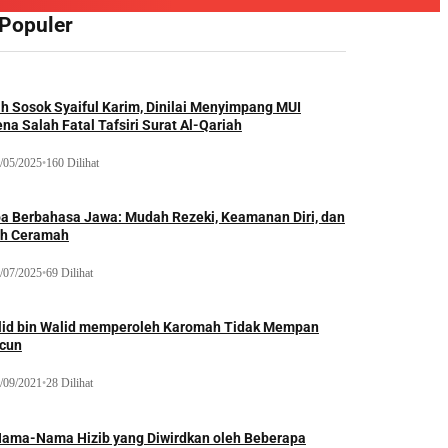
 Populer
ah Sosok Syaiful Karim, Dinilai Menyimpang MUI
na Salah Fatal Tafsiri Surat Al-Qariah
/05/2025
•
160 Dilihat
oa Berbahasa Jawa: Mudah Rezeki, Keamanan Diri, dan
ih Ceramah
/07/2025
•
69 Dilihat
lid bin Walid memperoleh Karomah Tidak Mempan
acun
/09/2021
•
28 Dilihat
Nama-Nama Hizib yang Diwirdkan oleh Beberapa