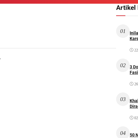
Artikel
01
Inil
Kare
22
.
02
3 D
Fas
26
03
Kha
Dir
02
04
50 