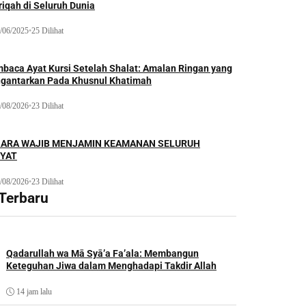
iqah di Seluruh Dunia
/06/2025
•
25 Dilihat
baca Ayat Kursi Setelah Shalat: Amalan Ringan yang
gantarkan Pada Khusnul Khatimah
/08/2026
•
23 Dilihat
ARA WAJIB MENJAMIN KEAMANAN SELURUH
YAT
/08/2026
•
23 Dilihat
 Terbaru
Qadarullah wa Mā Syā’a Fa’ala: Membangun
Keteguhan Jiwa dalam Menghadapi Takdir Allah
14 jam lalu