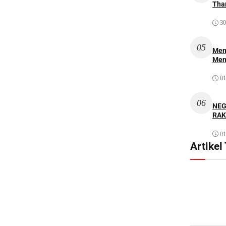
Thar
30
05
Mem
Men
01
06
NEG
RAK
01
Artikel