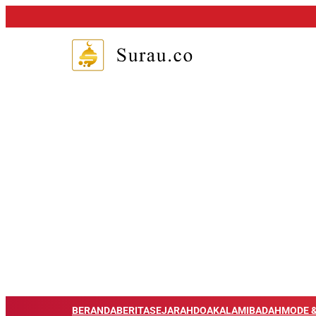
BERANDA
BERITA
SEJARAH
DOA
KALAM
IBADAH
MODE &