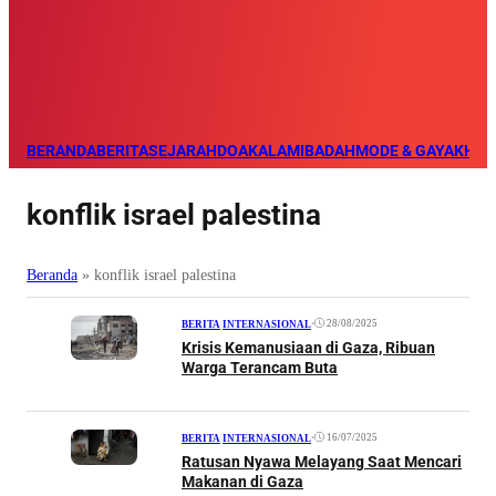
BERANDA
BERITA
SEJARAH
DOA
KALAM
IBADAH
MODE & GAYA
KHAZ
konflik israel palestina
Beranda
»
konflik israel palestina
•
28/08/2025
BERITA
|
INTERNASIONAL
Krisis Kemanusiaan di Gaza, Ribuan
Warga Terancam Buta
•
16/07/2025
BERITA
|
INTERNASIONAL
Ratusan Nyawa Melayang Saat Mencari
Makanan di Gaza