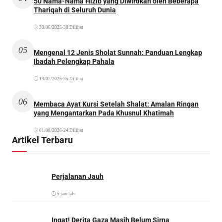
50 Nama-Nama Hizib yang Diwirdkan oleh Beberapa
Thariqah di Seluruh Dunia
30/06/2025
•
38 Dilihat
05
Mengenal 12 Jenis Sholat Sunnah: Panduan Lengkap
Ibadah Pelengkap Pahala
13/07/2025
•
35 Dilihat
06
Membaca Ayat Kursi Setelah Shalat: Amalan Ringan
yang Mengantarkan Pada Khusnul Khatimah
01/08/2026
•
24 Dilihat
Artikel Terbaru
Perjalanan Jauh
5 jam lalu
Ingat! Derita Gaza Masih Belum Sirna