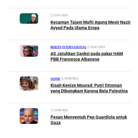
15/07/2025
Kecaman Tajam Mufti Agung Mesir Nazir
Ayyad Pada Ulama Eropa
•
10/07/2025
BERITA
|
INTERNASIONAL
AS Jatuhkan Sanksi pada pakar HAM
PBB Francesca Albanese
•
30/06/2025
SOSOK
Kisah Kenize Mourad: Putri Ottoman
yang Dibungkam Karena Bela Palestina
12/06/2025
Pesan Menyentuh Pep Guardiola untuk
Gaza