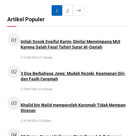
1
2
Artikel Populer
01
Inilah Sosok Syaiful Karim, Dinilai Menyimpang MUI
Karena Salah Fatal Tafsiri Surat Al-Qariah
22/05/2025
•
217 Dilihat
02
3 Doa Berbahasa Jawa: Mudah Rezeki, Keamanan Diri,
dan Fasih Ceramah
26/07/2025
•
125 Dilihat
03
Khalid bin Walid memperoleh Karomah Tidak Mempan
Diracun
02/09/2021
•
53 Dilihat
04