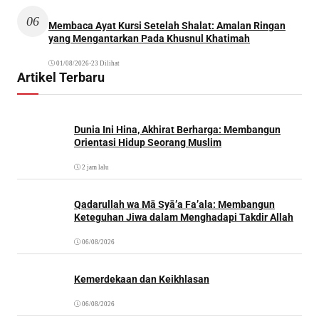
06
Membaca Ayat Kursi Setelah Shalat: Amalan Ringan
yang Mengantarkan Pada Khusnul Khatimah
01/08/2026
•
23 Dilihat
Artikel Terbaru
Dunia Ini Hina, Akhirat Berharga: Membangun
Orientasi Hidup Seorang Muslim
2 jam lalu
Qadarullah wa Mā Syā’a Fa’ala: Membangun
Keteguhan Jiwa dalam Menghadapi Takdir Allah
06/08/2026
Kemerdekaan dan Keikhlasan
06/08/2026