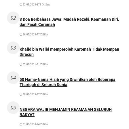
22/05/2025
•
175 Dilihat
02
3 Doa Berbahasa Jawa: Mudah Rezeki, Keamanan Diri,
dan Fasih Ceramah
26/07/2025
•
77 Dilihat
03
Khalid bin Walid memperoleh Karomah Tidak Mempan
Diracun
02/09/2021
•
31 Dilihat
04
50 Nama-Nama Hizib yang Diwirdkan oleh Beberapa
Thariqah di Seluruh Dunia
30/06/2025
•
27 Dilihat
05
NEGARA WAJIB MENJAMIN KEAMANAN SELURUH
RAKYAT
01/08/2026
•
24 Dilihat