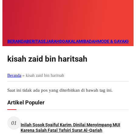
BERANDA
BERITA
SEJARAH
DOA
KALAM
IBADAH
MODE & GAYA
KHAZ
kisah zaid bin haritsah
Beranda
»
kisah zaid bin haritsah
Saat ini tidak ada pos yang diterbitkan di bawah tag ini.
Artikel Populer
01
Inilah Sosok Syaiful Karim, Dinilai Menyimpang MUI
Karena Salah Fatal Tafsiri Surat Al-Qariah