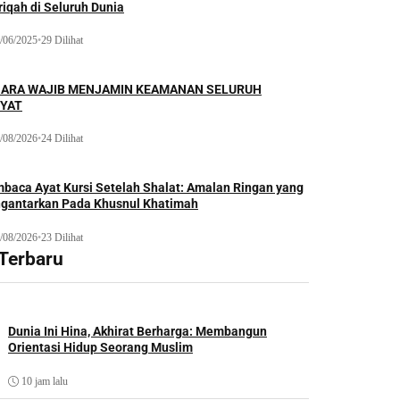
iqah di Seluruh Dunia
/06/2025
•
29 Dilihat
ARA WAJIB MENJAMIN KEAMANAN SELURUH
YAT
/08/2026
•
24 Dilihat
baca Ayat Kursi Setelah Shalat: Amalan Ringan yang
gantarkan Pada Khusnul Khatimah
/08/2026
•
23 Dilihat
 Terbaru
Dunia Ini Hina, Akhirat Berharga: Membangun
Orientasi Hidup Seorang Muslim
10 jam lalu