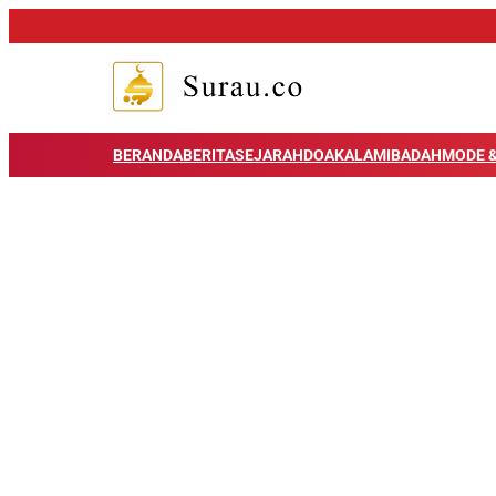
BERANDA
BERITA
SEJARAH
DOA
KALAM
IBADAH
MODE &