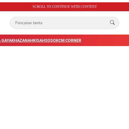
SCROLL TO CONTINUE WITH CONTENT
 GAYA
KHAZANAH
KISAH
SOSOK
CM CORNER