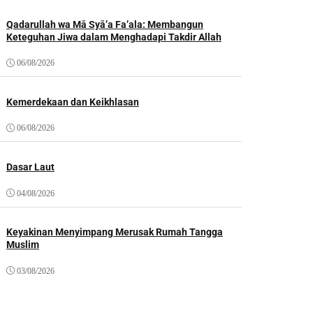
Qadarullah wa Mā Syā’a Fa’ala: Membangun
Keteguhan Jiwa dalam Menghadapi Takdir Allah
06/08/2026
Kemerdekaan dan Keikhlasan
06/08/2026
Dasar Laut
04/08/2026
Keyakinan Menyimpang Merusak Rumah Tangga
Muslim
03/08/2026