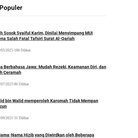
 Populer
ah Sosok Syaiful Karim, Dinilai Menyimpang MUI
na Salah Fatal Tafsiri Surat Al-Qariah
/05/2025
•
186 Dilihat
oa Berbahasa Jawa: Mudah Rezeki, Keamanan Diri, dan
ih Ceramah
/07/2025
•
86 Dilihat
lid bin Walid memperoleh Karomah Tidak Mempan
acun
/09/2021
•
31 Dilihat
Nama-Nama Hizib yang Diwirdkan oleh Beberapa