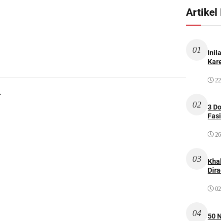
Artikel
01
Inil
Kare
22
.
02
3 D
Fas
26
03
Kha
Dir
02
04
50 