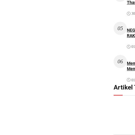
Thar
30
05
NEG
RAK
01
06
Mem
Men
01
Artikel