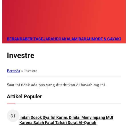
BERANDA
BERITA
SEJARAH
DOA
KALAM
IBADAH
MODE & GAYA
KHAZ
Investre
Beranda
»
Investre
Saat ini tidak ada pos yang diterbitkan di bawah tag ini.
Artikel Populer
01
Inilah Sosok Syaiful Karim, Dinilai Menyimpang MUI
Karena Salah Fatal Tafsiri Surat Al-Qariah