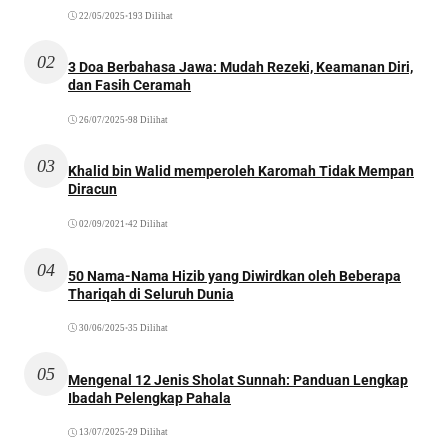
22/05/2025
•
193 Dilihat
02
3 Doa Berbahasa Jawa: Mudah Rezeki, Keamanan Diri,
dan Fasih Ceramah
26/07/2025
•
98 Dilihat
03
Khalid bin Walid memperoleh Karomah Tidak Mempan
Diracun
02/09/2021
•
42 Dilihat
04
50 Nama-Nama Hizib yang Diwirdkan oleh Beberapa
Thariqah di Seluruh Dunia
30/06/2025
•
35 Dilihat
05
Mengenal 12 Jenis Sholat Sunnah: Panduan Lengkap
Ibadah Pelengkap Pahala
13/07/2025
•
29 Dilihat