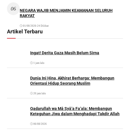
06
NEGARA WAJIB MENJAMIN KEAMANAN SELURUH
RAKYAT
01/08/2026
•
24 Dilihat
Artikel Terbaru
Ingat! Derita Gaza Masih Belum Sirna
1 jam lalu
Dunia Ini Hina, Akhirat Berharga: Membangun
Orientasi Hidup Seorang Muslim
20 jam lalu
Qadarullah wa Mā Syā’a Fa’ala: Membangun
Keteguhan Jiwa dalam Menghadapi Takdir Allah
06/08/2026