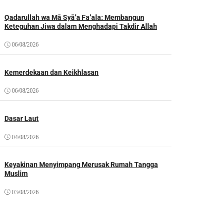
Qadarullah wa Mā Syā’a Fa’ala: Membangun
Keteguhan Jiwa dalam Menghadapi Takdir Allah
06/08/2026
Kemerdekaan dan Keikhlasan
06/08/2026
Dasar Laut
04/08/2026
Keyakinan Menyimpang Merusak Rumah Tangga
Muslim
03/08/2026