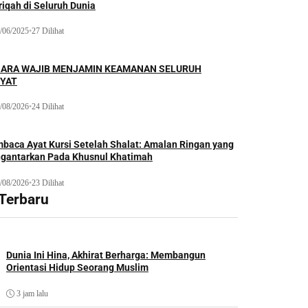
iqah di Seluruh Dunia
/06/2025
•
27 Dilihat
ARA WAJIB MENJAMIN KEAMANAN SELURUH
YAT
/08/2026
•
24 Dilihat
baca Ayat Kursi Setelah Shalat: Amalan Ringan yang
gantarkan Pada Khusnul Khatimah
/08/2026
•
23 Dilihat
 Terbaru
Dunia Ini Hina, Akhirat Berharga: Membangun
Orientasi Hidup Seorang Muslim
3 jam lalu