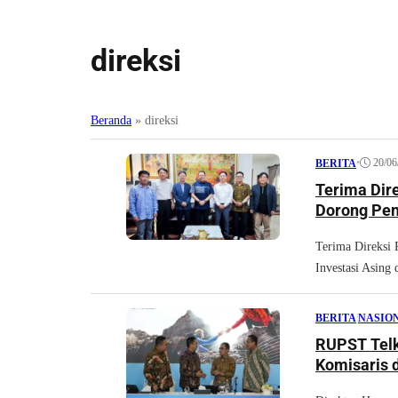
direksi
Beranda
»
direksi
•
20/06
BERITA
Terima Dir
Dorong Peni
Terima Direksi
Investasi Asing
BERITA
|
NASIO
RUPST Tel
Komisaris d