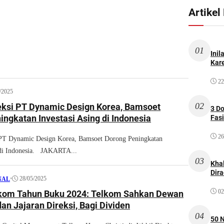
Artikel
01
Inil
Kare
22
/2025
02
eksi PT Dynamic Design Korea, Bamsoet
3 D
ngkatan Investasi Asing di Indonesia
Fas
26
 PT Dynamic Design Korea, Bamsoet Dorong Peningkatan
 di Indonesia. JAKARTA...
03
Kha
Dir
•
28/05/2025
NAL
02
kom Tahun Buku 2024: Telkom Sahkan Dewan
an Jajaran Direksi, Bagi Dividen
04
50 