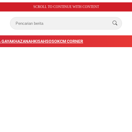
SCROLL TO CONTINUE WITH CONTENT
 GAYA
KHAZANAH
KISAH
SOSOK
CM CORNER