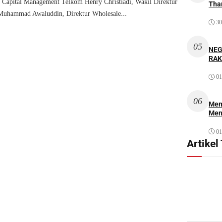
Capital Management Telkom Henry Christiadi, Wakil Direktur
Thar
uhammad Awaluddin, Direktur Wholesale...
30
05
NEG
RAK
01
06
Mem
Men
01
Artikel