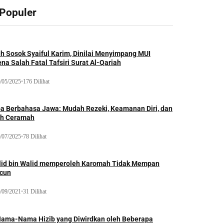
 Populer
ah Sosok Syaiful Karim, Dinilai Menyimpang MUI
na Salah Fatal Tafsiri Surat Al-Qariah
/05/2025
•
176 Dilihat
oa Berbahasa Jawa: Mudah Rezeki, Keamanan Diri, dan
ih Ceramah
/07/2025
•
78 Dilihat
lid bin Walid memperoleh Karomah Tidak Mempan
acun
/09/2021
•
31 Dilihat
Nama-Nama Hizib yang Diwirdkan oleh Beberapa