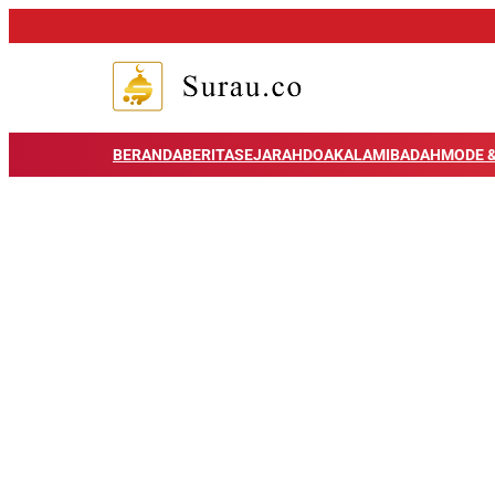
BERANDA
BERITA
SEJARAH
DOA
KALAM
IBADAH
MODE &