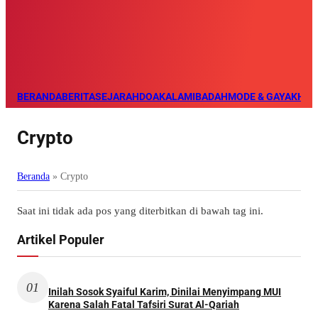
BERANDA
BERITA
SEJARAH
DOA
KALAM
IBADAH
MODE & GAYA
KHAZ
Crypto
Beranda
»
Crypto
Saat ini tidak ada pos yang diterbitkan di bawah tag ini.
Artikel Populer
01
Inilah Sosok Syaiful Karim, Dinilai Menyimpang MUI
Karena Salah Fatal Tafsiri Surat Al-Qariah