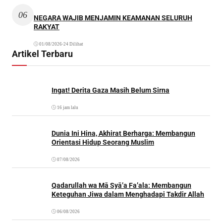
06
NEGARA WAJIB MENJAMIN KEAMANAN SELURUH
RAKYAT
01/08/2026
•
24 Dilihat
Artikel Terbaru
Ingat! Derita Gaza Masih Belum Sirna
16 jam lalu
Dunia Ini Hina, Akhirat Berharga: Membangun
Orientasi Hidup Seorang Muslim
07/08/2026
Qadarullah wa Mā Syā’a Fa’ala: Membangun
Keteguhan Jiwa dalam Menghadapi Takdir Allah
06/08/2026