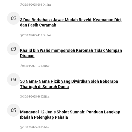
22/05/2025
•
208 Dilihat
02
3 Doa Berbahasa Jawa: Mudah Rezeki, Keamanan Diri,
dan Fasih Ceramah
26/07/2025
•
118 Dilihat
03
Khalid bin Walid memperoleh Karomah Tidak Mempan
Diracun
02/09/2021
•
52 Dilihat
04
50 Nama-Nama Hizib yang Diwirdkan oleh Beberapa
Thariqah di Seluruh Dunia
30/06/2025
•
36 Dilihat
05
Mengenal 12 Jenis Sholat Sunnah: Panduan Lengkap
Ibadah Pelengkap Pahala
13/07/2025
•
30 Dilihat