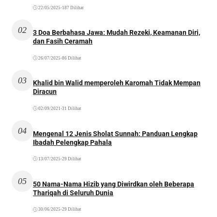
22/05/2025
•
187 Dilihat
02
3 Doa Berbahasa Jawa: Mudah Rezeki, Keamanan Diri,
dan Fasih Ceramah
26/07/2025
•
86 Dilihat
03
Khalid bin Walid memperoleh Karomah Tidak Mempan
Diracun
02/09/2021
•
31 Dilihat
04
Mengenal 12 Jenis Sholat Sunnah: Panduan Lengkap
Ibadah Pelengkap Pahala
13/07/2025
•
29 Dilihat
05
50 Nama-Nama Hizib yang Diwirdkan oleh Beberapa
Thariqah di Seluruh Dunia
30/06/2025
•
29 Dilihat