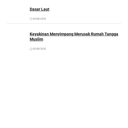
Dasar Laut
04/08/2026
Keyakinan Menyimpang Merusak Rumah Tangga
Muslim
03/08/2026