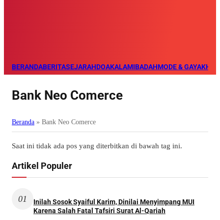
BERANDA
BERITA
SEJARAH
DOA
KALAM
IBADAH
MODE & GAYA
KHAZ
Bank Neo Comerce
Beranda
»
Bank Neo Comerce
Saat ini tidak ada pos yang diterbitkan di bawah tag ini.
Artikel Populer
01
Inilah Sosok Syaiful Karim, Dinilai Menyimpang MUI
Karena Salah Fatal Tafsiri Surat Al-Qariah