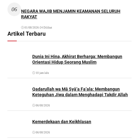
06
NEGARA WAJIB MENJAMIN KEAMANAN SELURUH
RAKYAT
01/08/2026
•
24 Dilihat
Artikel Terbaru
Dunia Ini Hina, Akhirat Berharga: Membangun
Orientasi Hidup Seorang Muslim
10 jam lalu
Qadarullah wa Mā Syā’a Fa’ala: Membangun
Keteguhan Jiwa dalam Menghadapi Takdir Allah
06/08/2026
Kemerdekaan dan Keikhlasan
06/08/2026