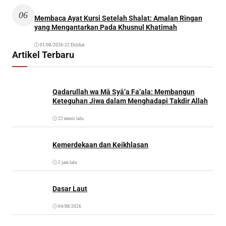
06
Membaca Ayat Kursi Setelah Shalat: Amalan Ringan
yang Mengantarkan Pada Khusnul Khatimah
01/08/2026
•
22 Dilihat
Artikel Terbaru
Qadarullah wa Mā Syā’a Fa’ala: Membangun
Keteguhan Jiwa dalam Menghadapi Takdir Allah
22 menit lalu
Kemerdekaan dan Keikhlasan
2 jam lalu
Dasar Laut
04/08/2026