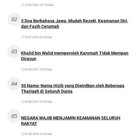
22/05/2025
•
147 Dilihat
02
3 Doa Berbahasa Jawa: Mudah Rezeki, Keamanan Diri,
dan Fasih Ceramah
26/07/2025
•
63 Dilihat
03
Khalid bin Walid memperoleh Karomah Tidak Mempan
Diracun
02/09/2021
•
28 Dilihat
04
50 Nama-Nama Hizib yang Diwirdkan oleh Beberapa
Thariqah di Seluruh Dunia
30/06/2025
•
23 Dilihat
05
NEGARA WAJIB MENJAMIN KEAMANAN SELURUH
RAKYAT
01/08/2026
•
23 Dilihat