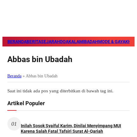
BERANDA
BERITA
SEJARAH
DOA
KALAM
IBADAH
MODE & GAYA
KHAZ
Abbas bin Ubadah
Beranda
»
Abbas bin Ubadah
Saat ini tidak ada pos yang diterbitkan di bawah tag ini.
Artikel Populer
01
Inilah Sosok Syaiful Karim, Dinilai Menyimpang MUI
Karena Salah Fatal Tafsiri Surat Al-Qariah