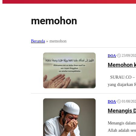
memohon
Beranda
»
memohon
•
23/09/20
DOA
Memohon ke
SURAU.CO – Mem
yang diajarkan R
•
01/08/20
DOA
Menangis 
Menangis dalam
Allah adalah ses