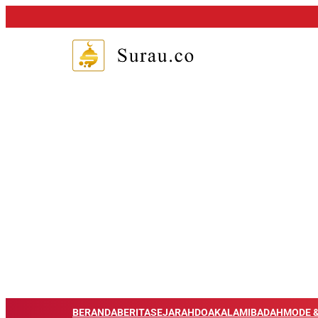
BERANDA
BERITA
SEJARAH
DOA
KALAM
IBADAH
MODE &