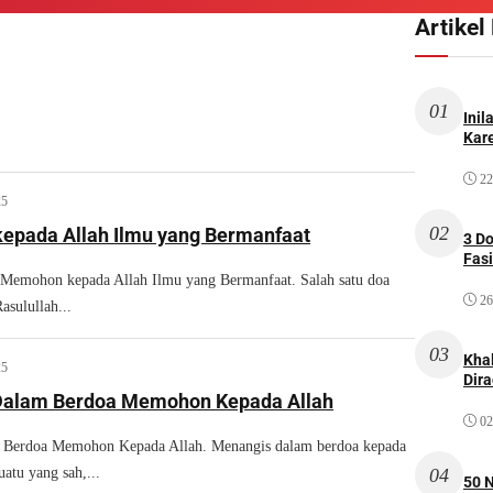
Artikel
01
Inil
Kare
22
25
02
pada Allah Ilmu yang Bermanfaat
3 D
Fas
ohon kepada Allah Ilmu yang Bermanfaat. Salah satu doa
26
asulullah...
03
Kha
25
Dir
Dalam Berdoa Memohon Kepada Allah
02
 Berdoa Memohon Kepada Allah. Menangis dalam berdoa kepada
04
uatu yang sah,...
50 