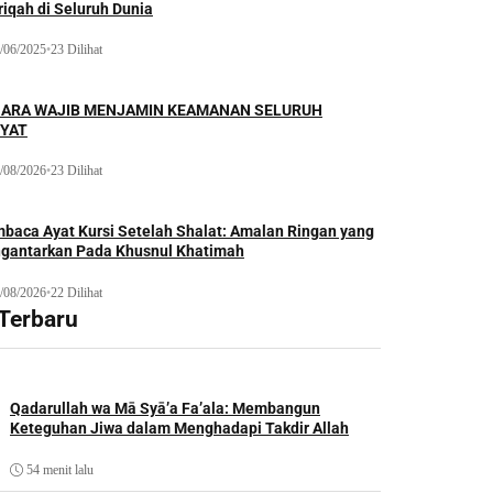
iqah di Seluruh Dunia
/06/2025
•
23 Dilihat
ARA WAJIB MENJAMIN KEAMANAN SELURUH
YAT
/08/2026
•
23 Dilihat
baca Ayat Kursi Setelah Shalat: Amalan Ringan yang
gantarkan Pada Khusnul Khatimah
/08/2026
•
22 Dilihat
 Terbaru
Qadarullah wa Mā Syā’a Fa’ala: Membangun
Keteguhan Jiwa dalam Menghadapi Takdir Allah
54 menit lalu