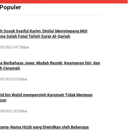
 Populer
ah Sosok Syaiful Karim, Dinilai Menyimpang MUI
na Salah Fatal Tafsiri Surat Al-Qariah
/05/2025
•
147 Dilihat
oa Berbahasa Jawa: Mudah Rezeki, Keamanan Diri, dan
ih Ceramah
/07/2025
•
63 Dilihat
lid bin Walid memperoleh Karomah Tidak Mempan
acun
/09/2021
•
28 Dilihat
Nama-Nama Hizib yang Diwirdkan oleh Beberapa