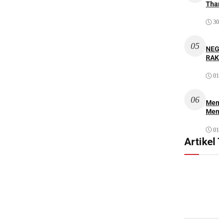
Thar
30
05
NEG
RAK
01
06
Mem
Men
01
Artikel