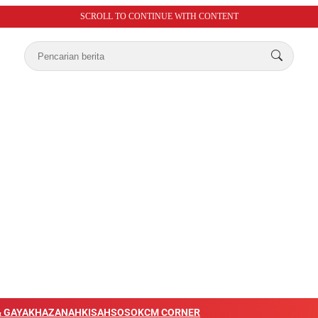
SCROLL TO CONTINUE WITH CONTENT
 GAYA
KHAZANAH
KISAH
SOSOK
CM CORNER