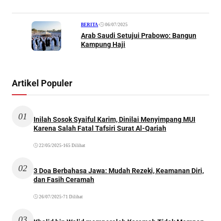
•
06/07/2025
BERITA
Arab Saudi Setujui Prabowo: Bangun
Kampung Haji
Artikel Populer
01
Inilah Sosok Syaiful Karim, Dinilai Menyimpang MUI
Karena Salah Fatal Tafsiri Surat Al-Qariah
22/05/2025
•
165 Dilihat
02
3 Doa Berbahasa Jawa: Mudah Rezeki, Keamanan Diri,
dan Fasih Ceramah
26/07/2025
•
71 Dilihat
03