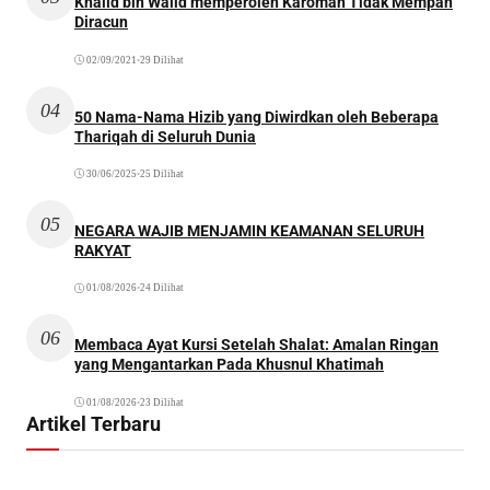
Khalid bin Walid memperoleh Karomah Tidak Mempan
Diracun
02/09/2021
•
29 Dilihat
04
50 Nama-Nama Hizib yang Diwirdkan oleh Beberapa
Thariqah di Seluruh Dunia
30/06/2025
•
25 Dilihat
05
NEGARA WAJIB MENJAMIN KEAMANAN SELURUH
RAKYAT
01/08/2026
•
24 Dilihat
06
Membaca Ayat Kursi Setelah Shalat: Amalan Ringan
yang Mengantarkan Pada Khusnul Khatimah
01/08/2026
•
23 Dilihat
Artikel Terbaru