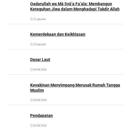
Qadarullah wa Mā Syā’a Fa’ala: Membangun
Keteguhan Jiwa dalam Menghadapi Takdir Allah
21 jam lalu
Kemerdekaan dan Keikhlasan
23 jam lalu
Dasar Laut
04/08/2026
Keyakinan Menyimpang Merusak Rumah Tangga
Muslim
03/08/2026
Pendapatan
02/08/2026