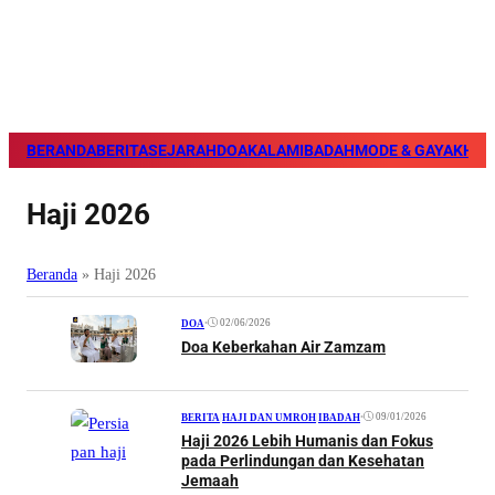
BERANDA
BERITA
SEJARAH
DOA
KALAM
IBADAH
MODE & GAYA
KHAZ
Haji 2026
Beranda
»
Haji 2026
•
02/06/2026
DOA
Doa Keberkahan Air Zamzam
•
09/01/2026
BERITA
|
HAJI DAN UMROH
|
IBADAH
Haji 2026 Lebih Humanis dan Fokus
pada Perlindungan dan Kesehatan
Jemaah