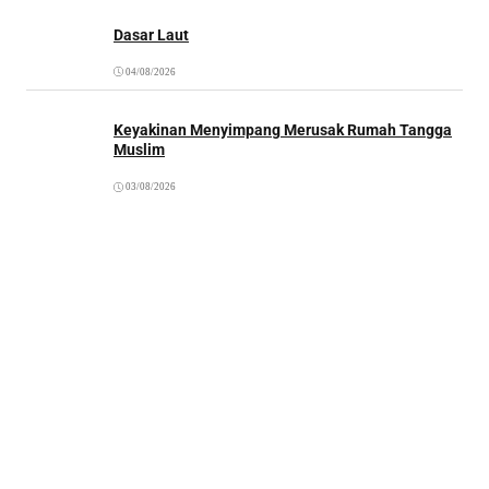
Dasar Laut
04/08/2026
Keyakinan Menyimpang Merusak Rumah Tangga
Muslim
03/08/2026