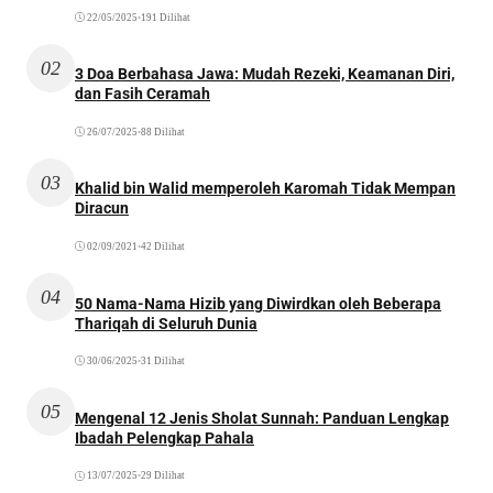
22/05/2025
•
191 Dilihat
02
3 Doa Berbahasa Jawa: Mudah Rezeki, Keamanan Diri,
dan Fasih Ceramah
26/07/2025
•
88 Dilihat
03
Khalid bin Walid memperoleh Karomah Tidak Mempan
Diracun
02/09/2021
•
42 Dilihat
04
50 Nama-Nama Hizib yang Diwirdkan oleh Beberapa
Thariqah di Seluruh Dunia
30/06/2025
•
31 Dilihat
05
Mengenal 12 Jenis Sholat Sunnah: Panduan Lengkap
Ibadah Pelengkap Pahala
13/07/2025
•
29 Dilihat