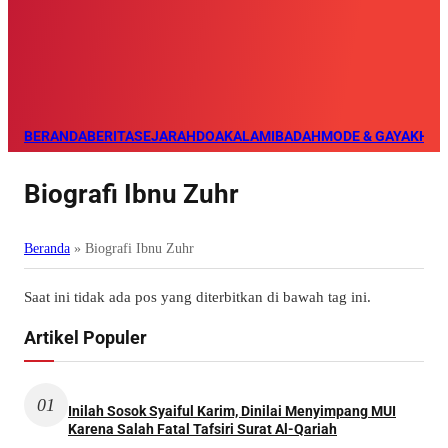
BERANDA
BERITA
SEJARAH
DOA
KALAM
IBADAH
MODE & GAYA
KHAZ
Biografi Ibnu Zuhr
Beranda
»
Biografi Ibnu Zuhr
Saat ini tidak ada pos yang diterbitkan di bawah tag ini.
Artikel Populer
01
Inilah Sosok Syaiful Karim, Dinilai Menyimpang MUI
Karena Salah Fatal Tafsiri Surat Al-Qariah