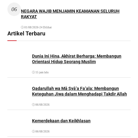
06
NEGARA WAJIB MENJAMIN KEAMANAN SELURUH
RAKYAT
01/08/2026
•
24 Dilihat
Artikel Terbaru
Dunia Ini Hina, Akhirat Berharga: Membangun
Orientasi Hidup Seorang Muslim
15 jam lalu
Qadarullah wa Mā Syā’a Fa’ala: Membangun
Keteguhan Jiwa dalam Menghadapi Takdir Allah
06/08/2026
Kemerdekaan dan Keikhlasan
06/08/2026