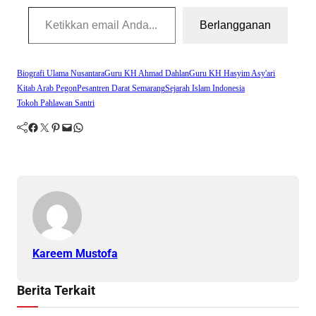
Ketikkan email Anda...
Berlangganan
Biografi Ulama Nusantara
Guru KH Ahmad Dahlan
Guru KH Hasyim Asy'ari
Kitab Arab Pegon
Pesantren Darat Semarang
Sejarah Islam Indonesia
Tokoh Pahlawan Santri
Facebook
Twitter
Pinterest
Mail
WhatsApp
Kareem Mustofa
Berita Terkait