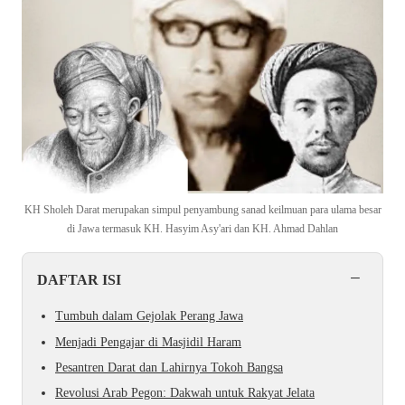
KH Sholeh Darat merupakan simpul penyambung sanad keilmuan para ulama besar
di Jawa termasuk KH. Hasyim Asy'ari dan KH. Ahmad Dahlan
−
DAFTAR ISI
Tumbuh dalam Gejolak Perang Jawa
Menjadi Pengajar di Masjidil Haram
Pesantren Darat dan Lahirnya Tokoh Bangsa
Revolusi Arab Pegon: Dakwah untuk Rakyat Jelata