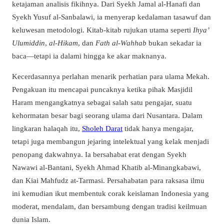
ketajaman analisis fikihnya. Dari Syekh Jamal al-Hanafi dan
Syekh Yusuf al-Sanbalawi, ia menyerap kedalaman tasawuf dan
keluwesan metodologi. Kitab-kitab rujukan utama seperti
Ihya’
Ulumiddin
,
al-Hikam
, dan
Fath al-Wahhab
bukan sekadar ia
baca—tetapi ia dalami hingga ke akar maknanya.
Kecerdasannya perlahan menarik perhatian para ulama Mekah.
Pengakuan itu mencapai puncaknya ketika pihak Masjidil
Haram mengangkatnya sebagai salah satu pengajar, suatu
kehormatan besar bagi seorang ulama dari Nusantara. Dalam
lingkaran halaqah itu,
Sholeh Darat
tidak hanya mengajar,
tetapi juga membangun jejaring intelektual yang kelak menjadi
penopang dakwahnya. Ia bersahabat erat dengan Syekh
Nawawi al-Bantani, Syekh Ahmad Khatib al-Minangkabawi,
dan Kiai Mahfudz at-Tarmasi. Persahabatan para raksasa ilmu
ini kemudian ikut membentuk corak keislaman Indonesia yang
moderat, mendalam, dan bersambung dengan tradisi keilmuan
dunia Islam.