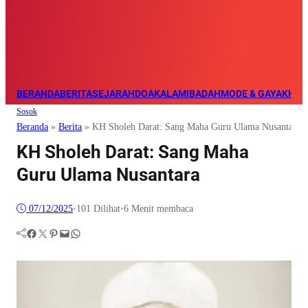
BERANDA
BERITA
SEJARAH
DOA
KALAM
IBADAH
MODE & GAYA
KHAZ
Sosok
Beranda
»
Berita
»
KH Sholeh Darat: Sang Maha Guru Ulama Nusantara
KH Sholeh Darat: Sang Maha
Guru Ulama Nusantara
07/12/2025
•
101
Dilihat
•
6 Menit membaca
Facebook
Twitter
Pinterest
Mail
WhatsApp