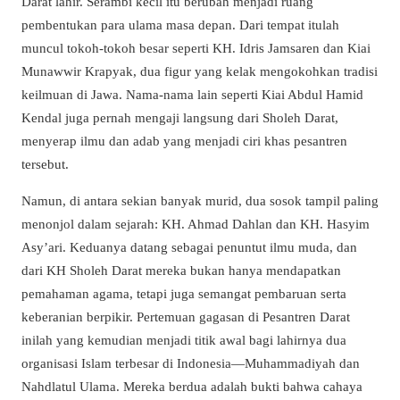
Darat lahir. Serambi kecil itu berubah menjadi ruang
pembentukan para ulama masa depan. Dari tempat itulah
muncul tokoh-tokoh besar seperti KH. Idris Jamsaren dan Kiai
Munawwir Krapyak, dua figur yang kelak mengokohkan tradisi
keilmuan di Jawa. Nama-nama lain seperti Kiai Abdul Hamid
Kendal juga pernah mengaji langsung dari Sholeh Darat,
menyerap ilmu dan adab yang menjadi ciri khas pesantren
tersebut.
Namun, di antara sekian banyak murid, dua sosok tampil paling
menonjol dalam sejarah: KH. Ahmad Dahlan dan KH. Hasyim
Asy’ari. Keduanya datang sebagai penuntut ilmu muda, dan
dari KH Sholeh Darat mereka bukan hanya mendapatkan
pemahaman agama, tetapi juga semangat pembaruan serta
keberanian berpikir. Pertemuan gagasan di Pesantren Darat
inilah yang kemudian menjadi titik awal bagi lahirnya dua
organisasi Islam terbesar di Indonesia—Muhammadiyah dan
Nahdlatul Ulama. Mereka berdua adalah bukti bahwa cahaya