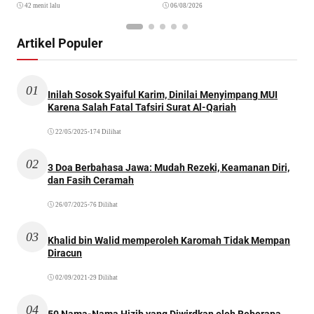
42 menit lalu
06/08/2026
Artikel Populer
01
Inilah Sosok Syaiful Karim, Dinilai Menyimpang MUI
Karena Salah Fatal Tafsiri Surat Al-Qariah
22/05/2025
•
174 Dilihat
02
3 Doa Berbahasa Jawa: Mudah Rezeki, Keamanan Diri,
dan Fasih Ceramah
26/07/2025
•
76 Dilihat
03
Khalid bin Walid memperoleh Karomah Tidak Mempan
Diracun
02/09/2021
•
29 Dilihat
04
50 Nama-Nama Hizib yang Diwirdkan oleh Beberapa