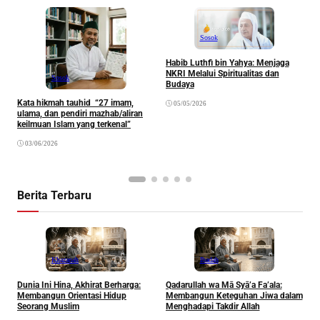
Sosok
Habib Luthfi bin Yahya: Menjaga
NKRI Melalui Spiritualitas dan
Sosok
Budaya
Kata hikmah tauhid “27 imam,
05/05/2026
S
ulama, dan pendiri mazhab/aliran
A
keilmuan Islam yang terkenal”
H
03/06/2026
Berita Terbaru
Khazanah
Ibadah
Dunia Ini Hina, Akhirat Berharga:
Qadarullah wa Mā Syā’a Fa’ala:
K
Membangun Orientasi Hidup
Membangun Keteguhan Jiwa dalam
Seorang Muslim
Menghadapi Takdir Allah