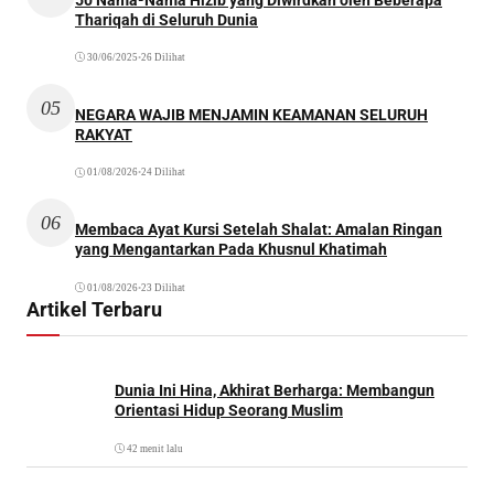
Thariqah di Seluruh Dunia
30/06/2025
•
26 Dilihat
05
NEGARA WAJIB MENJAMIN KEAMANAN SELURUH
RAKYAT
01/08/2026
•
24 Dilihat
06
Membaca Ayat Kursi Setelah Shalat: Amalan Ringan
yang Mengantarkan Pada Khusnul Khatimah
01/08/2026
•
23 Dilihat
Artikel Terbaru
Dunia Ini Hina, Akhirat Berharga: Membangun
Orientasi Hidup Seorang Muslim
42 menit lalu