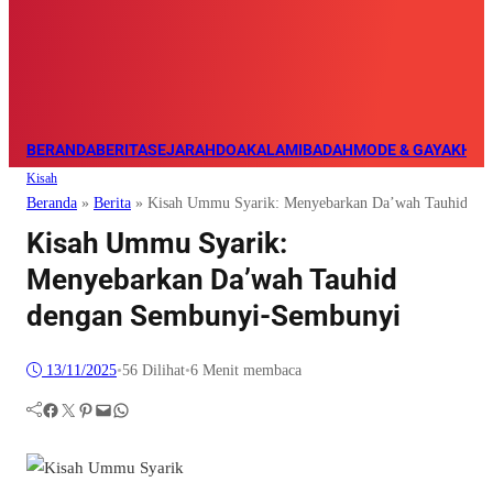
BERANDA
BERITA
SEJARAH
DOA
KALAM
IBADAH
MODE & GAYA
KHAZ
Kisah
Beranda
»
Berita
»
Kisah Ummu Syarik: Menyebarkan Da’wah Tauhid de
Kisah Ummu Syarik:
Menyebarkan Da’wah Tauhid
dengan Sembunyi-Sembunyi
13/11/2025
•
56
Dilihat
•
6 Menit membaca
Facebook
Twitter
Pinterest
Mail
WhatsApp