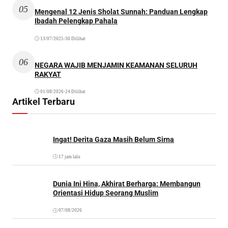
05
Mengenal 12 Jenis Sholat Sunnah: Panduan Lengkap
Ibadah Pelengkap Pahala
13/07/2025
•
30 Dilihat
06
NEGARA WAJIB MENJAMIN KEAMANAN SELURUH
RAKYAT
01/08/2026
•
24 Dilihat
Artikel Terbaru
Ingat! Derita Gaza Masih Belum Sirna
17 jam lalu
Dunia Ini Hina, Akhirat Berharga: Membangun
Orientasi Hidup Seorang Muslim
07/08/2026