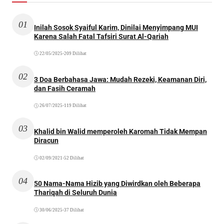
01
Inilah Sosok Syaiful Karim, Dinilai Menyimpang MUI
Karena Salah Fatal Tafsiri Surat Al-Qariah
22/05/2025
•
209 Dilihat
02
3 Doa Berbahasa Jawa: Mudah Rezeki, Keamanan Diri,
dan Fasih Ceramah
26/07/2025
•
119 Dilihat
03
Khalid bin Walid memperoleh Karomah Tidak Mempan
Diracun
02/09/2021
•
52 Dilihat
04
50 Nama-Nama Hizib yang Diwirdkan oleh Beberapa
Thariqah di Seluruh Dunia
30/06/2025
•
37 Dilihat