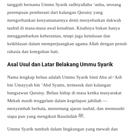
tangguh bernama Ummu Syarik radhiyallahu ‘anha, seorang
perempuan pemberani dari kalangan Quraisy yang
mengorbankan kenyamanannya demi menyebarkan dakwah
tauhid di masa-masa awal kenabian. Kisahnya bukan hanya
menggambarkan keberanian, tetapi juga ketulusan dan
keikhlasan dalam memperjuangkan agama Allah dengan penuh
rahasia dan keteguhan hati.
Asal Usul dan Latar Belakang Ummu Syarik
Nama lengkap beliau adalah Ummu Syarik binti Abu al-‘Ash
bin Umayyah bin ‘Abd Syams, termasuk dari kalangan
bangsawan Quraisy. Beliau hidup di masa ketika masyarakat
Mekah masih tenggelam dalam kegelapan jahiliah —
menyembah berhala, menentang ajaran tauhid, dan memusuhi
siapa pun yang mengikuti Rasulullah
ﷺ
.
Ummu Syarik tumbuh dalam lingkungan yang mewah dan