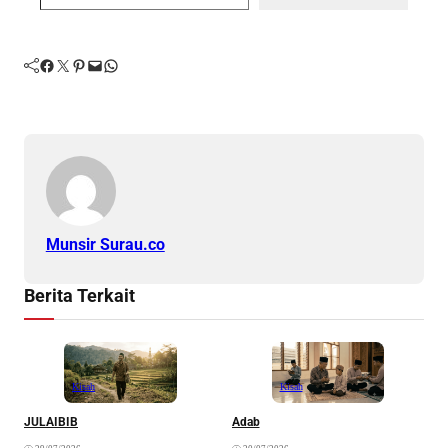
Facebook
Twitter
Pinterest
Mail
WhatsApp
Munsir Surau.co
Berita Terkait
Kisah
Kisah
JULAIBIB
Adab
F
B