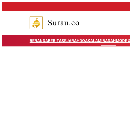
BERANDA
BERITA
SEJARAH
DOA
KALAM
IBADAH
MODE &