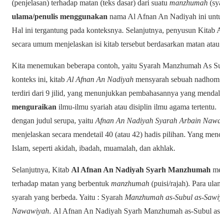
(penjelasan) terhadap matan (teks dasar) dari suatu
manzhumah
(sy
ulama/penulis menggunakan
nama Al Afnan An Nadiyah ini unt
Hal ini tergantung pada konteksnya. Selanjutnya, penyusun Kit
secara umum menjelaskan isi kitab tersebut berdasarkan matan a
Kita menemukan beberapa contoh, yaitu Syarah Manzhumah As S
konteks ini, kitab
Al Afnan An Nadiyah
mensyarah sebuah nadhom 
terdiri dari 9 jilid, yang menunjukkan pembahasannya yang menda
menguraikan
ilmu-ilmu syariah atau disiplin ilmu agama tertentu.
S
dengan judul serupa, yaitu
Afnan An Nadiyah Syarah Arbain Naw
menjelaskan secara mendetail 40 (atau 42) hadis pilihan.
Yang menca
Islam, seperti akidah, ibadah, muamalah, dan akhlak.
Selanjutnya, Kitab
Al Afnan An Nadiyah Syarh Manzhumah
me
terhadap matan yang berbentuk
manzhumah
(puisi/rajah).
Para ula
syarah yang berbeda.
Yaitu : Syarah
Manzhumah as-Subul as-Sawi
Nawawiyah
. Al Afnan An Nadiyah Syarh Manzhumah as-Subul as-