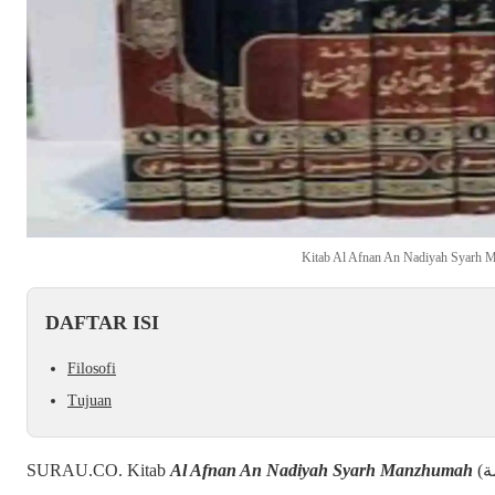
Kitab Al Afnan An Nadiyah Syarh
DAFTAR ISI
Filosofi
Tujuan
SURAU.CO. Kitab
Al Afnan An Nadiyah Syarh Manzhumah
(الأفنان الندية شرح منظومة) adalah kitab syarah