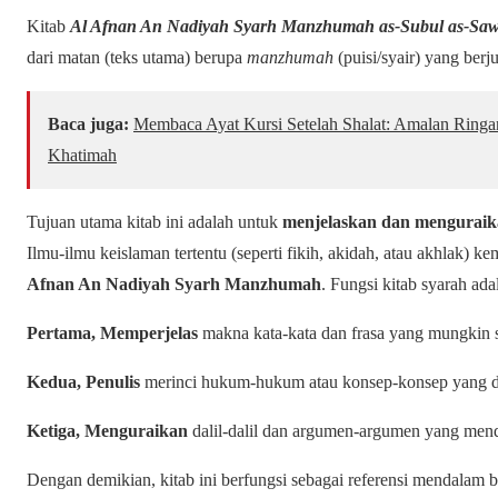
Kitab
Al Afnan An Nadiyah Syarh Manzhumah as-Subul as-Saw
dari matan (teks utama) berupa
manzhumah
(puisi/syair) yang berj
Baca juga:
Membaca Ayat Kursi Setelah Shalat: Amalan Ring
Khatimah
Tujuan utama kitab ini adalah untuk
menjelaskan dan mengurai
Ilmu-ilmu keislaman tertentu (seperti fikih, akidah, atau akhlak) 
Afnan An Nadiyah Syarh Manzhumah
. Fungsi kitab syarah ada
Pertama, Memperjelas
makna kata-kata dan frasa yang mungkin su
Kedua, Penulis
merinci hukum-hukum atau konsep-konsep yang dis
Ketiga, Menguraikan
dalil-dalil dan argumen-argumen yang menda
Dengan demikian, kitab ini berfungsi sebagai referensi mendalam 