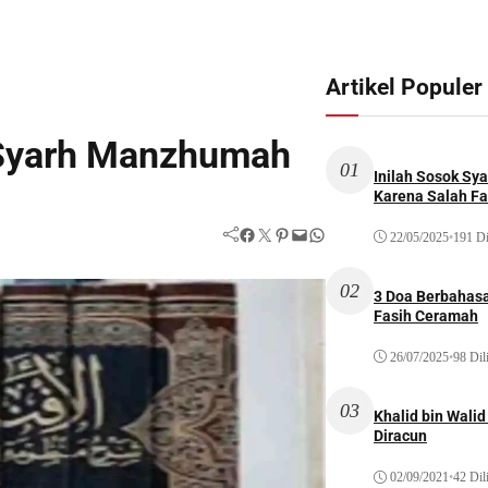
Artikel Populer
 Syarh Manzhumah
01
Inilah Sosok Sya
Karena Salah Fat
Facebook
Twitter
Pinterest
Mail
WhatsApp
22/05/2025
•
191 Di
02
3 Doa Berbahasa
Fasih Ceramah
26/07/2025
•
98 Dil
03
Khalid bin Wal
Diracun
02/09/2021
•
42 Dil