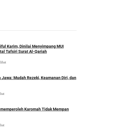
iful Karim, Dinilai Menyimpang MUI
al Tafsiri Surat Al-Qariah
lihat
 Jawa: Mudah Rezeki, Keamanan Diri, dan
ihat
id memperoleh Karomah Tidak Mempan
ihat