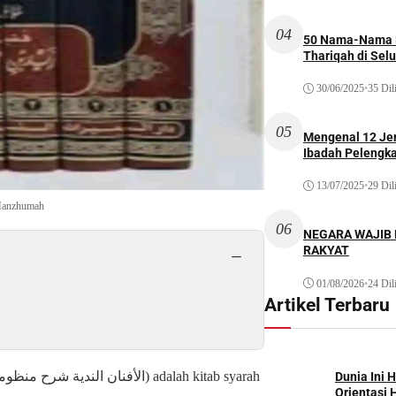
04
50 Nama-Nama H
Thariqah di Sel
30/06/2025
•
35 Dil
05
Mengenal 12 Je
Ibadah Pelengk
13/07/2025
•
29 Dil
 Manzhumah
06
NEGARA WAJIB
RAKYAT
−
01/08/2026
•
24 Dil
Artikel Terbaru
Dunia Ini 
Orientasi 