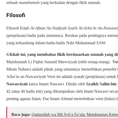
sebuah
manzhumah
yang berkaitan dengan fikih sunnah.
Filosofi
Filosofi Kitab
Al-Afnan An-Nadiyah Syarh Al-Arba’in An-Nawawi
(penjelasan) hadis pada umumnya. Berakar pada pentingnya mem
yang terkandung dalam hadis-hadis Nabi Muhammad SAW.
K
Kitab ini, yang membahas fikih berdasarkan sunnah yang dir
Mandzumah Li Fiqhis Sunanil Marwiyyah (oleh orang-orang).
Vo
Mirats Nabawi adalah pihak yang umumnya menerbitkan penerbit t
Arba’in an-Nawawiyah Versi ini adalah syarah (penjelasan) untuk k
Nawawiyah
karya Imam Nawawi. Ditulis oleh
Syaikh Salim bin 
42 (atau 40 hadis inti) yang dikumpulkan oleh Imam Nawawi sec
penting agama Islam. Dar Imam Ahmad menerbitkan versi (buku) ini
Baca juga:
Qadarullah wa Mā Syā’a Fa’ala: Membangun Keteg