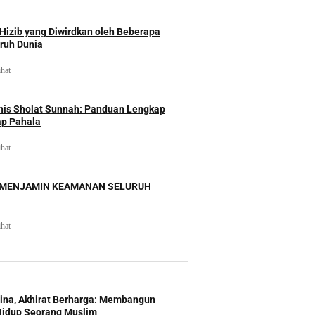
izib yang Diwirdkan oleh Beberapa
uruh Dunia
ihat
nis Sholat Sunnah: Panduan Lengkap
ap Pahala
ihat
 MENJAMIN KEAMANAN SELURUH
ihat
Hina, Akhirat Berharga: Membangun
Hidup Seorang Muslim