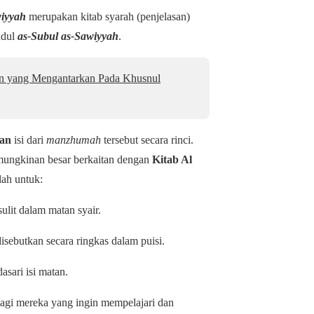
iyyah
merupakan kitab syarah (penjelasan)
udul
as-Subul as-Sawiyyah
.
an yang Mengantarkan Pada Khusnul
kan
isi dari
manzhumah
tersebut secara rinci.
kemungkinan besar berkaitan dengan
Kitab Al
lah untuk:
lit dalam matan syair.
ebutkan secara ringkas dalam puisi.
sari isi matan.
bagi mereka yang ingin mempelajari dan