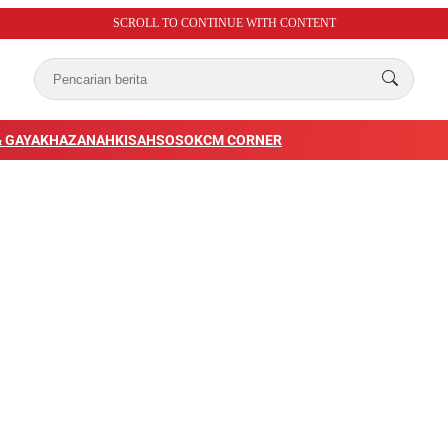
SCROLL TO CONTINUE WITH CONTENT
 GAYA
KHAZANAH
KISAH
SOSOK
CM CORNER