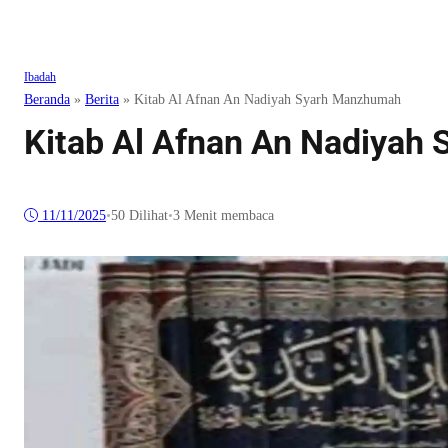
Ibadah
Beranda
»
Berita
»
Kitab Al Afnan An Nadiyah Syarh Manzhumah
Kitab Al Afnan An Nadiyah
11/11/2025
•
50
Dilihat
•
3 Menit membaca