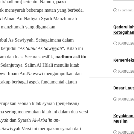
air/nadhom) tertentu.
Namun,
para
uk mensyarah beberapa matan yang berbeda.
17 jam lalu
ab Al Afnan An Nadiyah Syarh Manzhumah
tau manzhumah yang digunakan.
Qadarulla
Keteguhan
ubul As Sawiyyah. Sebagaimana dalam
06/08/2026
berjudul “
As Subul As Sawiyyah
“. Kitab ini
lam dan luas.
Secara spesifik,
nadhom asli itu
Kemerdeka
elanjutnya, Salim Al Hilali menulis kitab
06/08/2026
awi
.
Imam An-Nawawi mengumpulkan dan
kup berbagai aspek fundamental ajaran
Dasar Laut
04/08/2026
rupakan sebuah kitab syarah (penjelasan)
ma sering menemukan kitab ini dalam dua versi
Keyakinan
yyah
dan Syarah
Al-Arba’in an-
Muslim
Sawiyyah Versi ini merupakan syarah dari
03/08/2026