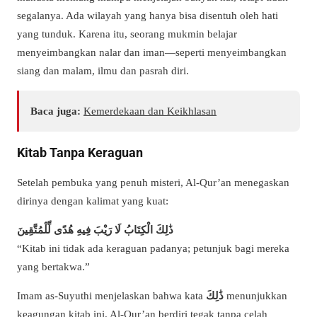
segalanya. Ada wilayah yang hanya bisa disentuh oleh hati
yang tunduk. Karena itu, seorang mukmin belajar
menyeimbangkan nalar dan iman—seperti menyeimbangkan
siang dan malam, ilmu dan pasrah diri.
Baca juga:
Kemerdekaan dan Keikhlasan
Kitab Tanpa Keraguan
Setelah pembuka yang penuh misteri, Al-Qur’an menegaskan
dirinya dengan kalimat yang kuat:
ذَٰلِكَ الْكِتَابُ لَا رَيْبَ فِيهِ هُدًى لِّلْمُتَّقِينَ
“Kitab ini tidak ada keraguan padanya; petunjuk bagi mereka
yang bertakwa.”
Imam as-Suyuthi menjelaskan bahwa kata
ذَٰلِكَ
menunjukkan
keagungan kitab ini. Al-Qur’an berdiri tegak tanpa celah