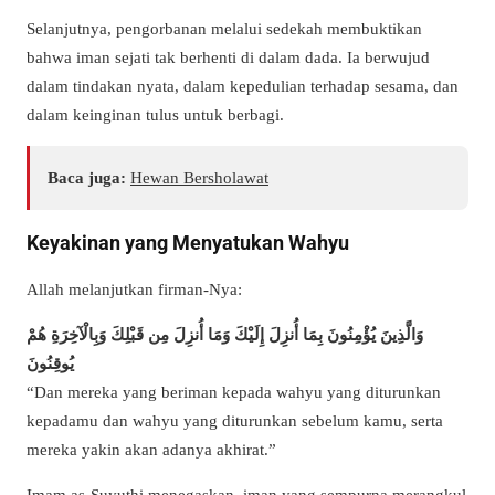
Selanjutnya, pengorbanan melalui sedekah membuktikan
bahwa iman sejati tak berhenti di dalam dada. Ia berwujud
dalam tindakan nyata, dalam kepedulian terhadap sesama, dan
dalam keinginan tulus untuk berbagi.
Baca juga:
Hewan Bersholawat
Keyakinan yang Menyatukan Wahyu
Allah melanjutkan firman-Nya:
وَالَّذِينَ يُؤْمِنُونَ بِمَا أُنزِلَ إِلَيْكَ وَمَا أُنزِلَ مِن قَبْلِكَ وَبِالْآخِرَةِ هُمْ
يُوقِنُونَ
“Dan mereka yang beriman kepada wahyu yang diturunkan
kepadamu dan wahyu yang diturunkan sebelum kamu, serta
mereka yakin akan adanya akhirat.”
Imam as-Suyuthi menegaskan, iman yang sempurna merangkul