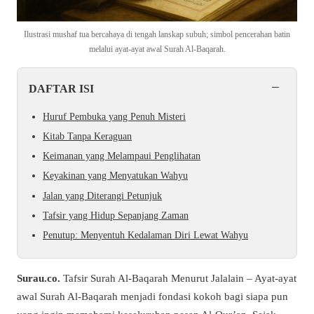
Ilustrasi mushaf tua bercahaya di tengah lanskap subuh; simbol pencerahan batin
melalui ayat-ayat awal Surah Al-Baqarah.
−
DAFTAR ISI
Huruf Pembuka yang Penuh Misteri
Kitab Tanpa Keraguan
Keimanan yang Melampaui Penglihatan
Keyakinan yang Menyatukan Wahyu
Jalan yang Diterangi Petunjuk
Tafsir yang Hidup Sepanjang Zaman
Penutup: Menyentuh Kedalaman Diri Lewat Wahyu
Surau.co.
Tafsir Surah Al-Baqarah Menurut Jalalain – Ayat-ayat
awal Surah Al-Baqarah menjadi fondasi kokoh bagi siapa pun