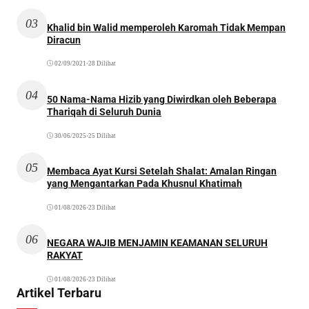
03
Khalid bin Walid memperoleh Karomah Tidak Mempan
Diracun
02/09/2021
•
28 Dilihat
04
50 Nama-Nama Hizib yang Diwirdkan oleh Beberapa
Thariqah di Seluruh Dunia
30/06/2025
•
25 Dilihat
05
Membaca Ayat Kursi Setelah Shalat: Amalan Ringan
yang Mengantarkan Pada Khusnul Khatimah
01/08/2026
•
23 Dilihat
06
NEGARA WAJIB MENJAMIN KEAMANAN SELURUH
RAKYAT
01/08/2026
•
23 Dilihat
Artikel Terbaru