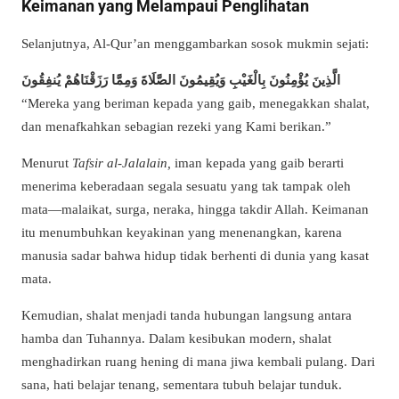
Keimanan yang Melampaui Penglihatan
Selanjutnya, Al-Qur’an menggambarkan sosok mukmin sejati:
الَّذِينَ يُؤْمِنُونَ بِالْغَيْبِ وَيُقِيمُونَ الصَّلَاةَ وَمِمَّا رَزَقْنَاهُمْ يُنفِقُونَ
“Mereka yang beriman kepada yang gaib, menegakkan shalat,
dan menafkahkan sebagian rezeki yang Kami berikan.”
Menurut
Tafsir al-Jalalain,
iman kepada yang gaib berarti
menerima keberadaan segala sesuatu yang tak tampak oleh
mata—malaikat, surga, neraka, hingga takdir Allah. Keimanan
itu menumbuhkan keyakinan yang menenangkan, karena
manusia sadar bahwa hidup tidak berhenti di dunia yang kasat
mata.
Kemudian, shalat menjadi tanda hubungan langsung antara
hamba dan Tuhannya. Dalam kesibukan modern, shalat
menghadirkan ruang hening di mana jiwa kembali pulang. Dari
sana, hati belajar tenang, sementara tubuh belajar tunduk.