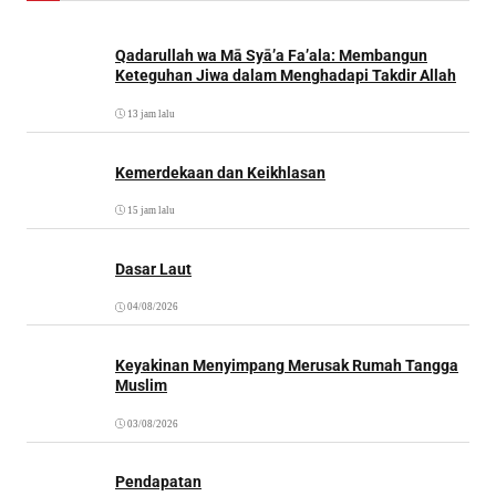
Qadarullah wa Mā Syā’a Fa’ala: Membangun
Keteguhan Jiwa dalam Menghadapi Takdir Allah
13 jam lalu
Kemerdekaan dan Keikhlasan
15 jam lalu
Dasar Laut
04/08/2026
Keyakinan Menyimpang Merusak Rumah Tangga
Muslim
03/08/2026
Pendapatan