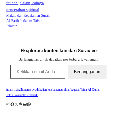
Makna dan Kedalaman Surah
Al-Fatihah dalam Tafsir
Jalalain
Eksplorasi konten lain dari Surau.co
Berlangganan untuk dapatkan pos terbaru lewat email.
Ketikkan email Anda...
Berlangganan
imam mahalli
imam suyuthi
kajian keislaman
surah al-baqarah
Tafsir Al-Qur'an
Tafsir Jalalain
tafsir klasik
Facebook
Twitter
Pinterest
Mail
WhatsApp