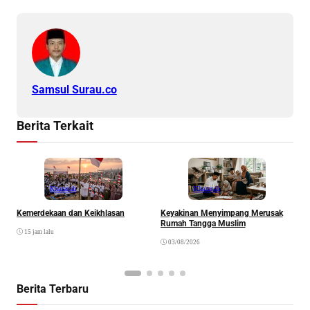
Samsul Surau.co
Berita Terkait
Khazanah
Khazanah
Kemerdekaan dan Keikhlasan
Keyakinan Menyimpang Merusak
H
Rumah Tangga Muslim
15 jam lalu
03/08/2026
Berita Terbaru