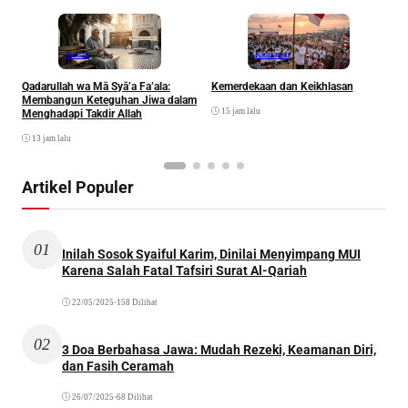
Ibadah
Khazanah
Qadarullah wa Mā Syā’a Fa’ala:
Kemerdekaan dan Keikhlasan
D
Membangun Keteguhan Jiwa dalam
15 jam lalu
Menghadapi Takdir Allah
13 jam lalu
Artikel Populer
01
Inilah Sosok Syaiful Karim, Dinilai Menyimpang MUI
Karena Salah Fatal Tafsiri Surat Al-Qariah
22/05/2025
•
158 Dilihat
02
3 Doa Berbahasa Jawa: Mudah Rezeki, Keamanan Diri,
dan Fasih Ceramah
26/07/2025
•
68 Dilihat