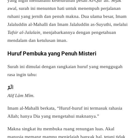
yang ingin memahami keseluruhan pesan Al-Qur’an. Sejak
awal, surah ini menuntun hati untuk menempuh perjalanan
ruhani yang jernih dan penuh makna. Dua ulama besar, Imam
Jalaluddin al-Mahalli dan Imam Jalaluddin as-Suyuthi, melalui
Tafsir al-Jalalain,
menjabarkannya dengan pengetahuan
mendalam dan ketulusan iman.
Huruf Pembuka yang Penuh Misteri
Surah ini dimulai dengan rangkaian huruf yang menggugah
rasa ingin tahu:
الٓمّٓ
Alif Lām Mīm.
Imam al-Mahalli berkata, “Huruf-huruf ini termasuk rahasia
Allah; hanya Dia yang mengetahui maknanya.”
Makna singkat itu membuka ruang renungan luas. Akal
manusia memang mampu menjelajah banyak hal, tetapi tidak