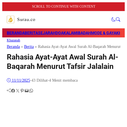
SCROLL TO CONTINUE WITH CONTENT
BERANDA
BERITA
SEJARAH
DOA
KALAM
IBADAH
MODE & GAYA
KHAZ
Khazanah
Beranda
»
Berita
»
Rahasia Ayat-Ayat Awal Surah Al-Baqarah Menurut Tafs
Rahasia Ayat-Ayat Awal Surah Al-
Baqarah Menurut Tafsir Jalalain
11/11/2025
•
43
Dilihat
•
4 Menit membaca
Facebook
Twitter
Pinterest
Mail
WhatsApp