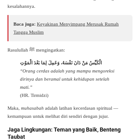
kesalahannya.
Baca juga:
Keyakinan Menyimpang Merusak Rumah
Tangga Muslim
Rasulullah ﷺ mengingatkan:
الْكَيِّسُ مَنْ دَانَ نَفْسَهُ، وَعَمِلَ لِمَا بَعْدَ الْمَوْتِ
“Orang cerdas adalah yang mampu mengoreksi
dirinya dan beramal untuk kehidupan setelah
mati.”
(HR. Tirmidzi)
Maka,
muhasabah
adalah latihan kecerdasan spiritual —
kemampuan untuk melihat diri sendiri dengan jujur.
Jaga Lingkungan: Teman yang Baik, Benteng
Taubat