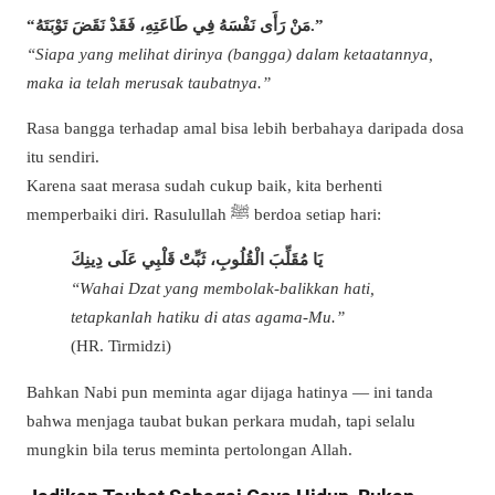
“مَنْ رَأَى نَفْسَهُ فِي طَاعَتِهِ، فَقَدْ نَقَضَ تَوْبَتَهُ.”
“Siapa yang melihat dirinya (bangga) dalam ketaatannya,
maka ia telah merusak taubatnya.”
Rasa bangga terhadap amal bisa lebih berbahaya daripada dosa
itu sendiri.
Karena saat merasa sudah cukup baik, kita berhenti
memperbaiki diri. Rasulullah ﷺ berdoa setiap hari:
يَا مُقَلِّبَ الْقُلُوبِ، ثَبِّتْ قَلْبِي عَلَى دِينِكَ
“Wahai Dzat yang membolak-balikkan hati,
tetapkanlah hatiku di atas agama-Mu.”
(HR. Tirmidzi)
Bahkan Nabi pun meminta agar dijaga hatinya — ini tanda
bahwa menjaga taubat bukan perkara mudah, tapi selalu
mungkin bila terus meminta pertolongan Allah.