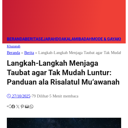
BERANDA
BERITA
SEJARAH
DOA
KALAM
IBADAH
MODE & GAYA
KHAZ
Khazanah
Beranda
»
Berita
»
Langkah-Langkah Menjaga Taubat agar Tak Mudah Lun
Langkah-Langkah Menjaga
Taubat agar Tak Mudah Luntur:
Panduan ala Risalatul Mu‘awanah
27/10/2025
•
79
Dilihat
•
5 Menit membaca
Facebook
Twitter
Pinterest
Mail
WhatsApp