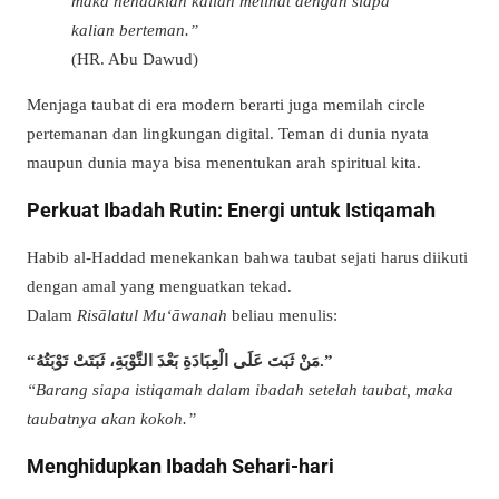
maka hendaklah kalian melihat dengan siapa
kalian berteman.”
(HR. Abu Dawud)
Menjaga taubat di era modern berarti juga memilah circle
pertemanan dan lingkungan digital. Teman di dunia nyata
maupun dunia maya bisa menentukan arah spiritual kita.
Perkuat Ibadah Rutin: Energi untuk Istiqamah
Habib al-Haddad menekankan bahwa taubat sejati harus diikuti
dengan amal yang menguatkan tekad.
Dalam
Risālatul Mu‘āwanah
beliau menulis:
“مَنْ ثَبَتَ عَلَى الْعِبَادَةِ بَعْدَ التَّوْبَةِ، ثَبَتَتْ تَوْبَتُهُ.”
“Barang siapa istiqamah dalam ibadah setelah taubat, maka
taubatnya akan kokoh.”
Menghidupkan Ibadah Sehari-hari