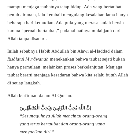
mampu menjaga taubatnya tetap hidup. Ada yang bertaubat
penuh air mata, lalu kembali mengulang kesalahan lama hanya
beberapa hari kemudian. Ada pula yang merasa sudah bersih
karena “pernah bertaubat,” padahal hatinya mulai jauh dari
Allah tanpa disadari.
Inilah sebabnya Habib Abdullah bin Alawi al-Haddad dalam
Risālatul Mu‘āwanah
menekankan bahwa taubat sejati bukan
hanya permulaan, melainkan proses berkelanjutan. Menjaga
taubat berarti menjaga kesadaran bahwa kita selalu butuh Allah
di setiap langkah.
Allah berfirman dalam Al-Qur’an:
إِنَّ اللَّهَ يُحِبُّ التَّوَّابِينَ وَيُحِبُّ الْمُتَطَهِّرِينَ
“Sesungguhnya Allah mencintai orang-orang
yang terus bertaubat dan orang-orang yang
menyucikan diri.”