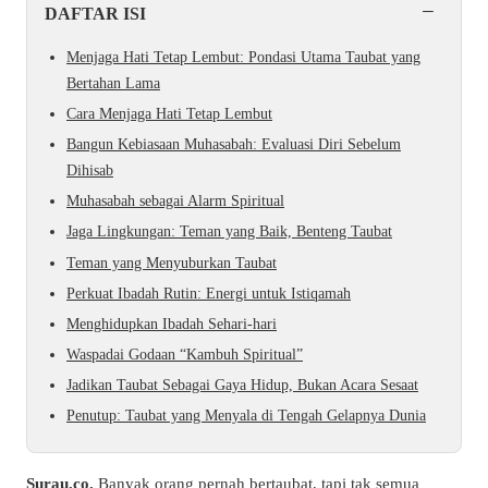
−
DAFTAR ISI
Menjaga Hati Tetap Lembut: Pondasi Utama Taubat yang
Bertahan Lama
Cara Menjaga Hati Tetap Lembut
Bangun Kebiasaan Muhasabah: Evaluasi Diri Sebelum
Dihisab
Muhasabah sebagai Alarm Spiritual
Jaga Lingkungan: Teman yang Baik, Benteng Taubat
Teman yang Menyuburkan Taubat
Perkuat Ibadah Rutin: Energi untuk Istiqamah
Menghidupkan Ibadah Sehari-hari
Waspadai Godaan “Kambuh Spiritual”
Jadikan Taubat Sebagai Gaya Hidup, Bukan Acara Sesaat
Penutup: Taubat yang Menyala di Tengah Gelapnya Dunia
Surau.co.
Banyak orang pernah bertaubat, tapi tak semua