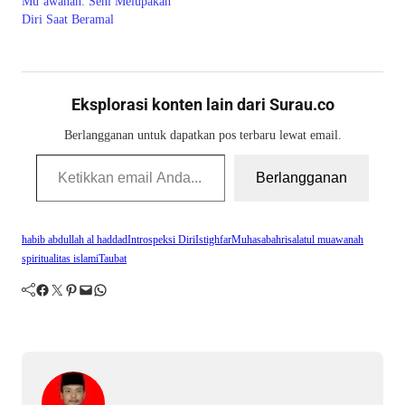
Mu‘awanah: Seni Melupakan
Diri Saat Beramal
Eksplorasi konten lain dari Surau.co
Berlangganan untuk dapatkan pos terbaru lewat email.
Ketikkan email Anda...
Berlangganan
habib abdullah al haddad
Introspeksi Diri
Istighfar
Muhasabah
risalatul muawanah
spiritualitas islami
Taubat
Facebook
Twitter
Pinterest
Mail
WhatsApp