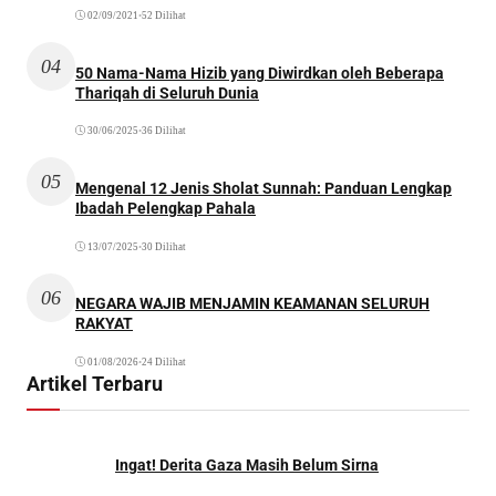
02/09/2021
•
52 Dilihat
04
50 Nama-Nama Hizib yang Diwirdkan oleh Beberapa
Thariqah di Seluruh Dunia
30/06/2025
•
36 Dilihat
05
Mengenal 12 Jenis Sholat Sunnah: Panduan Lengkap
Ibadah Pelengkap Pahala
13/07/2025
•
30 Dilihat
06
NEGARA WAJIB MENJAMIN KEAMANAN SELURUH
RAKYAT
01/08/2026
•
24 Dilihat
Artikel Terbaru
Ingat! Derita Gaza Masih Belum Sirna