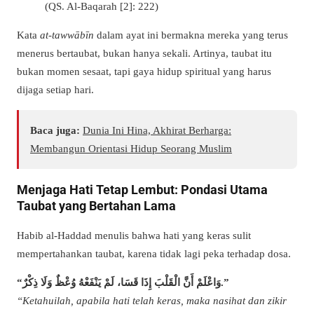
(QS. Al-Baqarah [2]: 222)
Kata
at-tawwābīn
dalam ayat ini bermakna mereka yang terus
menerus bertaubat, bukan hanya sekali. Artinya, taubat itu
bukan momen sesaat, tapi gaya hidup spiritual yang harus
dijaga setiap hari.
Baca juga:
Dunia Ini Hina, Akhirat Berharga:
Membangun Orientasi Hidup Seorang Muslim
Menjaga Hati Tetap Lembut: Pondasi Utama
Taubat yang Bertahan Lama
Habib al-Haddad menulis bahwa hati yang keras sulit
mempertahankan taubat, karena tidak lagi peka terhadap dosa.
“وَاعْلَمْ أَنَّ الْقَلْبَ إِذَا قَسَا، لَمْ يَنْفَعْهُ وُعْظٌ وَلَا ذِكْرٌ.”
“Ketahuilah, apabila hati telah keras, maka nasihat dan zikir