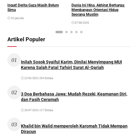
Ingat! Derita Gaza Masih Belum
Dunia Ini Hina, Akhirat Berharga:
Q
Sirna
Membangun Orientasi Hidup
M
Seorang Muslim
M
16 jam lalu
07/08/2026
Artikel Populer
01
Inilah Sosok Syaiful Karim, Dinilai Menyimpang MUI
Karena Salah Fatal Tafsiri Surat Al-Qariah
22/05/2025
•
204 Dilihat
02
3 Doa Berbahasa Jawa: Mudah Rezeki, Keamanan Diri,
dan Fasih Ceramah
26/07/2025
•
117 Dilihat
03
Khalid bin Walid memperoleh Karomah Tidak Mempan
Diracun