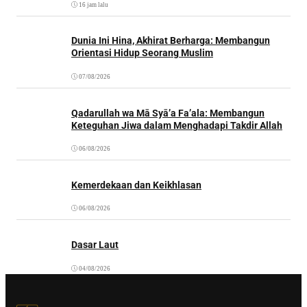
16 jam lalu
Dunia Ini Hina, Akhirat Berharga: Membangun
Orientasi Hidup Seorang Muslim
07/08/2026
Qadarullah wa Mā Syā’a Fa’ala: Membangun
Keteguhan Jiwa dalam Menghadapi Takdir Allah
06/08/2026
Kemerdekaan dan Keikhlasan
06/08/2026
Dasar Laut
04/08/2026