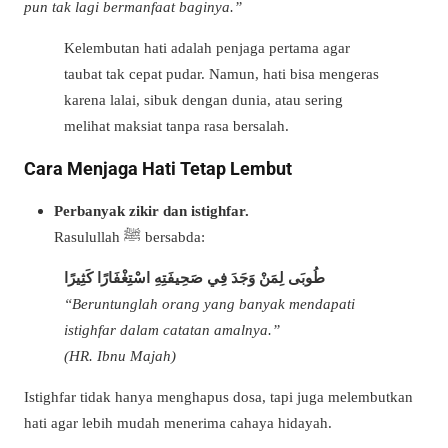
pun tak lagi bermanfaat baginya.”
Kelembutan hati adalah penjaga pertama agar
taubat tak cepat pudar. Namun, hati bisa mengeras
karena lalai, sibuk dengan dunia, atau sering
melihat maksiat tanpa rasa bersalah.
Cara Menjaga Hati Tetap Lembut
Perbanyak zikir dan istighfar.
Rasulullah ﷺ bersabda:
طُوبَى لِمَنْ وَجَدَ فِي صَحِيفَتِهِ اسْتِغْفَارًا كَثِيرًا
“Beruntunglah orang yang banyak mendapati
istighfar dalam catatan amalnya.”
(HR. Ibnu Majah)
Istighfar tidak hanya menghapus dosa, tapi juga melembutkan
hati agar lebih mudah menerima cahaya hidayah.