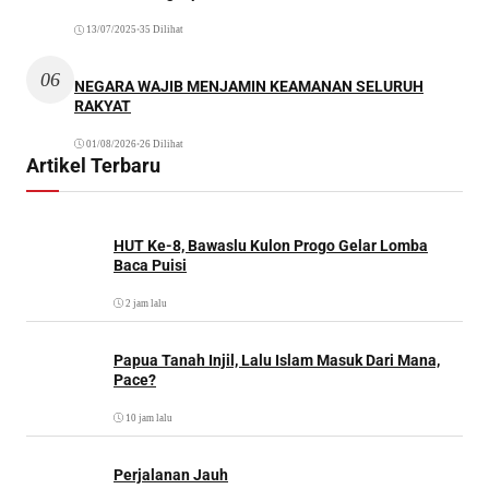
13/07/2025
•
35 Dilihat
06
NEGARA WAJIB MENJAMIN KEAMANAN SELURUH
RAKYAT
01/08/2026
•
26 Dilihat
Artikel Terbaru
HUT Ke-8, Bawaslu Kulon Progo Gelar Lomba
Baca Puisi
2 jam lalu
Papua Tanah Injil, Lalu Islam Masuk Dari Mana,
Pace?
10 jam lalu
Perjalanan Jauh