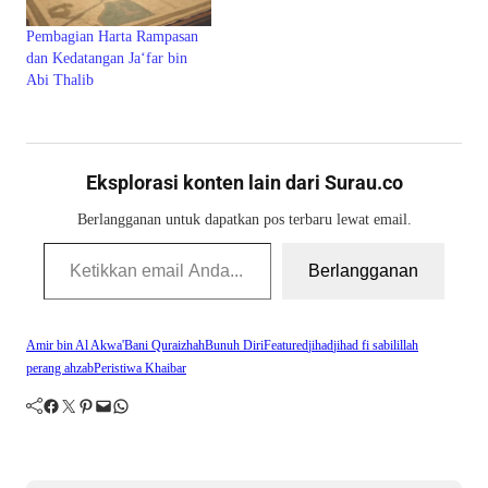
Pembagian Harta Rampasan
dan Kedatangan Ja‘far bin
Abi Thalib
Eksplorasi konten lain dari Surau.co
Berlangganan untuk dapatkan pos terbaru lewat email.
Ketikkan email Anda...
Berlangganan
Amir bin Al Akwa'
Bani Quraizhah
Bunuh Diri
Featured
jihad
jihad fi sabilillah
perang ahzab
Peristiwa Khaibar
Facebook
Twitter
Pinterest
Mail
WhatsApp