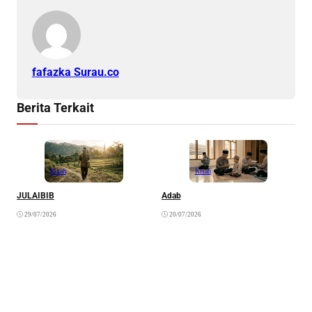
fafazka Surau.co
Berita Terkait
Kisah
Kisah
JULAIBIB
Adab
F
B
29/07/2026
20/07/2026