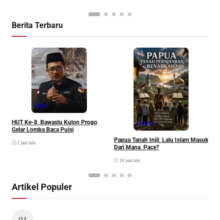
Berita Terbaru
P
Berita
HUT Ke-8, Bawaslu Kulon Progo
Opinion
Gelar Lomba Baca Puisi
Papua Tanah Injil, Lalu Islam Masuk
2 jam lalu
Dari Mana, Pace?
10 jam lalu
Artikel Populer