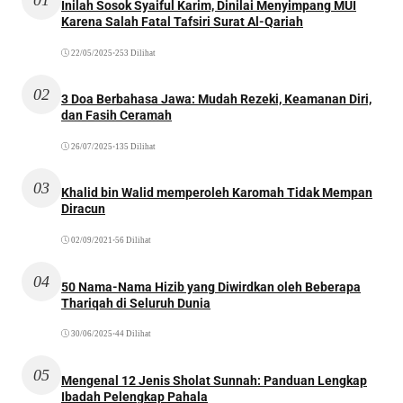
01
Inilah Sosok Syaiful Karim, Dinilai Menyimpang MUI
Karena Salah Fatal Tafsiri Surat Al-Qariah
22/05/2025
•
253 Dilihat
02
3 Doa Berbahasa Jawa: Mudah Rezeki, Keamanan Diri,
dan Fasih Ceramah
26/07/2025
•
135 Dilihat
03
Khalid bin Walid memperoleh Karomah Tidak Mempan
Diracun
02/09/2021
•
56 Dilihat
04
50 Nama-Nama Hizib yang Diwirdkan oleh Beberapa
Thariqah di Seluruh Dunia
30/06/2025
•
44 Dilihat
05
Mengenal 12 Jenis Sholat Sunnah: Panduan Lengkap
Ibadah Pelengkap Pahala