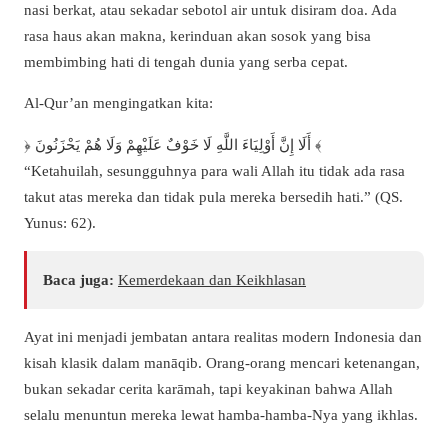
nasi berkat, atau sekadar sebotol air untuk disiram doa. Ada
rasa haus akan makna, kerinduan akan sosok yang bisa
membimbing hati di tengah dunia yang serba cepat.
Al-Qur’an mengingatkan kita:
﴿ أَلَا إِنَّ أَوْلِيَاءَ اللَّهِ لَا خَوْفٌ عَلَيْهِمْ وَلَا هُمْ يَحْزَنُونَ ﴾
“Ketahuilah, sesungguhnya para wali Allah itu tidak ada rasa
takut atas mereka dan tidak pula mereka bersedih hati.” (QS.
Yunus: 62).
Baca juga:
Kemerdekaan dan Keikhlasan
Ayat ini menjadi jembatan antara realitas modern Indonesia dan
kisah klasik dalam manāqib. Orang-orang mencari ketenangan,
bukan sekadar cerita karāmah, tapi keyakinan bahwa Allah
selalu menuntun mereka lewat hamba-hamba-Nya yang ikhlas.