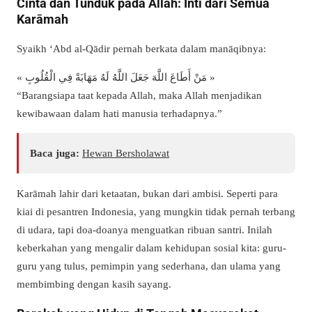
Cinta dan Tunduk pada Allah: Inti dari Semua
Karāmah
Syaikh ‘Abd al-Qādir pernah berkata dalam manāqibnya:
« مَنْ أَطَاعَ اللَّهَ جَعَلَ اللَّهُ لَهُ مَهَابَةً فِي الْقُلُوبِ »
“Barangsiapa taat kepada Allah, maka Allah menjadikan
kewibawaan dalam hati manusia terhadapnya.”
Baca juga:
Hewan Bersholawat
Karāmah lahir dari ketaatan, bukan dari ambisi. Seperti para
kiai di pesantren Indonesia, yang mungkin tidak pernah terbang
di udara, tapi doa-doanya menguatkan ribuan santri. Inilah
keberkahan yang mengalir dalam kehidupan sosial kita: guru-
guru yang tulus, pemimpin yang sederhana, dan ulama yang
membimbing dengan kasih sayang.