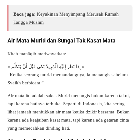
Baca juga:
Keyakinan Menyimpang Merusak Rumah
Tangga Muslim
Air Mata Murid dan Sungai Tak Kasat Mata
Kitab manāqib meriwayatkan:
« إِذَا نَظَرَ إِلَيْهِ الْمُرِيدُ بَكَى قَبْلَ أَنْ يَتَكَلَّمَ »
“Ketika seorang murid memandangnya, ia menangis sebelum
Syaikh berbicara.”
Air mata itu adalah saksi. Murid menangis bukan karena takut,
tapi karena hatinya terbuka. Seperti di Indonesia, kita sering
lihat jamaah menitikkan air mata ketika dzikir bersama. Bukan
karena ada keajaiban kasat mata, tapi karena ada getaran cinta
yang memecahkan dinding hati.