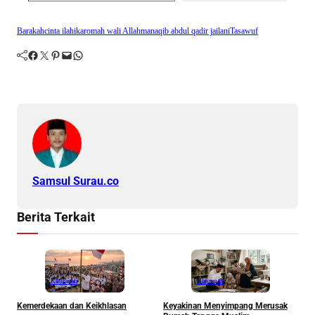
Barakah
cinta ilahi
karomah wali Allah
manaqib abdul qadir jailani
Tasawuf
Facebook
Twitter
Pinterest
Mail
WhatsApp
Samsul Surau.co
Berita Terkait
Khazanah
Khazanah
Kemerdekaan dan Keikhlasan
Keyakinan Menyimpang Merusak
H