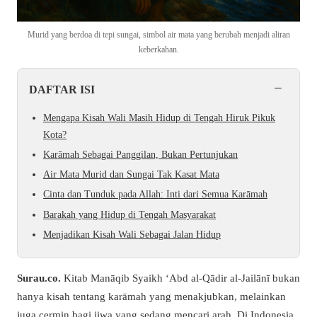
Murid yang berdoa di tepi sungai, simbol air mata yang berubah menjadi aliran
keberkahan.
−
DAFTAR ISI
Mengapa Kisah Wali Masih Hidup di Tengah Hiruk Pikuk
Kota?
Karāmah Sebagai Panggilan, Bukan Pertunjukan
Air Mata Murid dan Sungai Tak Kasat Mata
Cinta dan Tunduk pada Allah: Inti dari Semua Karāmah
Barakah yang Hidup di Tengah Masyarakat
Menjadikan Kisah Wali Sebagai Jalan Hidup
Surau.co.
Kitab Manāqib Syaikh ‘Abd al-Qādir al-Jailānī bukan
hanya kisah tentang karāmah yang menakjubkan, melainkan
juga cermin bagi jiwa yang sedang mencari arah. Di Indonesia,