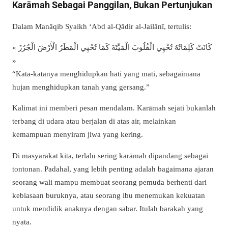
Karāmah Sebagai Panggilan, Bukan Pertunjukan
Dalam Manāqib Syaikh ‘Abd al-Qādir al-Jailānī, tertulis:
« كَانَتْ كَلِمَاتُهُ تُحْيِي الْقُلُوبَ الْمَيِّتَةَ كَمَا تُحْيِي الْمَطَرُ الْأَرْضَ الْجُرُزَ
»
“Kata-katanya menghidupkan hati yang mati, sebagaimana
hujan menghidupkan tanah yang gersang.”
Kalimat ini memberi pesan mendalam. Karāmah sejati bukanlah
terbang di udara atau berjalan di atas air, melainkan
kemampuan menyiram jiwa yang kering.
Di masyarakat kita, terlalu sering karāmah dipandang sebagai
tontonan. Padahal, yang lebih penting adalah bagaimana ajaran
seorang wali mampu membuat seorang pemuda berhenti dari
kebiasaan buruknya, atau seorang ibu menemukan kekuatan
untuk mendidik anaknya dengan sabar. Itulah barakah yang
nyata.