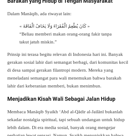
Barakah yang Hidup di Tengah Masyarakat
Dalam Manāqib, ada riwayat lain:
« كَانَ يُطْعِمُ الْفُقَرَاءَ وَلَا يَخَافُ الْفَاقَةَ »
“Beliau memberi makan orang-orang fakir tanpa
takut jatuh miskin.”
Prinsip ini terasa begitu relevan di Indonesia hari ini. Banyak
gerakan sosial lahir dari semangat berbagi, dari komunitas kecil
di desa sampai gerakan filantropi modern. Mereka yang
meneladani semangat para wali menemukan bahwa barakah
lahir dari keberanian memberi, bukan menimbun.
Menjadikan Kisah Wali Sebagai Jalan Hidup
Membaca Manāqib Syaikh ‘Abd al-Qādir al-Jailānī bukanlah
sekadar nostalgia spiritual, tapi sebuah undangan untuk hidup
lebih dalam. Di era media sosial, banyak orang mengejar
perhatian lewat sensasi. Namun, Syaikh menunjukkan bahwa