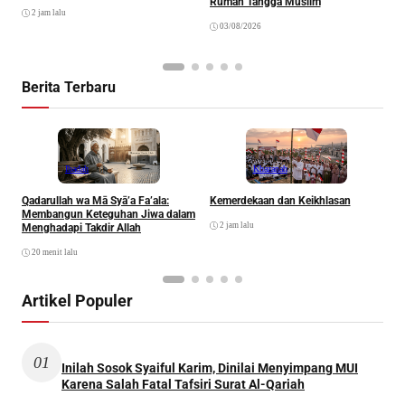
Rumah Tangga Muslim
2 jam lalu
03/08/2026
Berita Terbaru
Ibadah
Khazanah
Qadarullah wa Mā Syā’a Fa’ala:
Kemerdekaan dan Keikhlasan
D
Membangun Keteguhan Jiwa dalam
2 jam lalu
Menghadapi Takdir Allah
20 menit lalu
Artikel Populer
01
Inilah Sosok Syaiful Karim, Dinilai Menyimpang MUI
Karena Salah Fatal Tafsiri Surat Al-Qariah