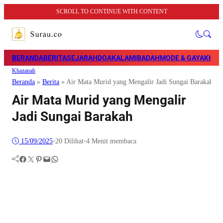
SCROLL TO CONTINUE WITH CONTENT
BERANDA
BERITA
SEJARAH
DOA
KALAM
IBADAH
MODE & GAYA
KHAZ
Khazanah
Beranda
»
Berita
»
Air Mata Murid yang Mengalir Jadi Sungai Barakah
Air Mata Murid yang Mengalir
Jadi Sungai Barakah
15/09/2025
•
20
Dilihat
•
4 Menit membaca
Facebook
Twitter
Pinterest
Mail
WhatsApp