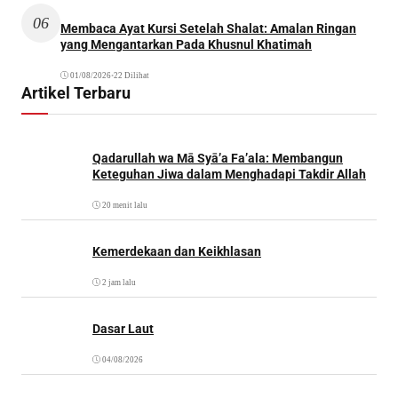
06
Membaca Ayat Kursi Setelah Shalat: Amalan Ringan
yang Mengantarkan Pada Khusnul Khatimah
01/08/2026
•
22 Dilihat
Artikel Terbaru
Qadarullah wa Mā Syā’a Fa’ala: Membangun
Keteguhan Jiwa dalam Menghadapi Takdir Allah
20 menit lalu
Kemerdekaan dan Keikhlasan
2 jam lalu
Dasar Laut
04/08/2026