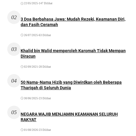
22/05/2025
•
147 Dilihat
02
3 Doa Berbahasa Jawa: Mudah Rezeki, Keamanan Diri,
dan Fasih Ceramah
26/07/2025
•
63 Dilihat
03
Khalid bin Walid memperoleh Karomah Tidak Mempan
Diracun
02/09/2021
•
28 Dilihat
04
50 Nama-Nama Hizib yang Diwirdkan oleh Beberapa
Thariqah di Seluruh Dunia
30/06/2025
•
23 Dilihat
05
NEGARA WAJIB MENJAMIN KEAMANAN SELURUH
RAKYAT
01/08/2026
•
23 Dilihat