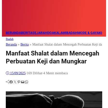
BERANDA
BERITA
SEJARAH
DOA
KALAM
IBADAH
MODE & GAYA
KHAZ
Ibadah
Beranda
»
Berita
»
Manfaat Shalat dalam Mencegah Perbuatan Keji dan M
Manfaat Shalat dalam Mencegah
Perbuatan Keji dan Mungkar
15/09/2025
•
169
Dilihat
•
4 Menit membaca
Facebook
Twitter
Pinterest
Mail
WhatsApp