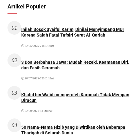
Artikel Populer
01
Inilah Sosok Syaiful Karim, Dinilai Menyimpang MUI
Karena Salah Fatal Tafsiri Surat Al-Qariah
22/05/2025
•
218 Dilihat
02
3 Doa Berbahasa Jawa: Mudah Rezeki, Keamanan Diri,
dan Fasih Ceramah
26/07/2025
•
125 Dilihat
03
Khalid bin Walid memperoleh Karomah Tidak Mempan
Diracun
02/09/2021
•
53 Dilihat
04
50 Nama-Nama Hizib yang Diwirdkan oleh Beberapa
Thariqah di Seluruh Dunia