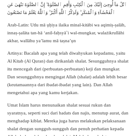
ٱتْلُ مَآ أُوحِىَ إِلَيْكَ مِنَ ٱلْكِتَٰبِ وَأَقِمِ ٱلصَّلَوٰةَ ۖ إِنَّ ٱلصَّلَوٰةَ تَنْهَىٰ عَنِ
ٱلْفَحْشَآءِ وَٱلْمُنكَرِ ۗ وَلَذِكْرُ ٱللَّهِ أَكْبَرُ ۗ وَٱللَّهُ يَعْلَمُ مَا تَصْنَعُونَ
Arab-Latin: Utlu mā ụḥiya ilaika minal-kitābi wa aqimiṣ-ṣalāh,
innaṣ-ṣalāta tan-hā ‘anil-faḥsyā`i wal-mungkar, walażikrullāhi
akbar, wallāhu ya’lamu mā taṣna’ụn
Artinya: Bacalah apa yang telah diwahyukan kepadamu, yaitu
Al Kitab (Al Quran) dan dirikanlah shalat. Sesungguhnya shalat
itu mencegah dari (perbuatan-perbuatan) keji dan mungkar.
Dan sesungguhnya mengingat Allah (shalat) adalah lebih besar
(keutamaannya dari ibadat-ibadat yang lain). Dan Allah
mengetahui apa yang kamu kerjakan.
Umat Islam harus menunaikan shalat sesuai rukun dan
syaratnya, seperti suci dari hadats dan najis, menutup aurat, dan
menghadap kiblat.
Mereka juga harus melakukan pelaksanaan
shalat dengan sungguh-sungguh dan penuh perhatian kepada