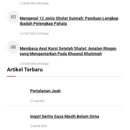
30/06/2025
•
39 Dilihat
05
Mengenal 12 Jenis Sholat Sunnah: Panduan Lengkap
Ibadah Pelengkap Pahala
13/07/2025
•
35 Dilihat
06
Membaca Ayat Kursi Setelah Shalat: Amalan Ringan
yang Mengantarkan Pada Khusnul Khatimah
01/08/2026
•
24 Dilihat
Artikel Terbaru
Perjalanan Jauh
6 jam lalu
Ingat! Derita Gaza Masih Belum Sirna
08/08/2026