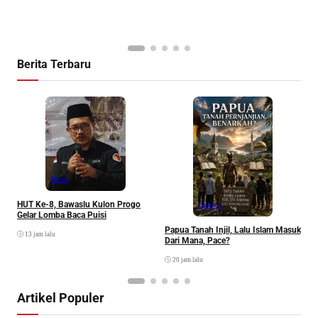
I
Berita Terbaru
P
Berita
HUT Ke-8, Bawaslu Kulon Progo
Opinion
Gelar Lomba Baca Puisi
Papua Tanah Injil, Lalu Islam Masuk
13 jam lalu
Dari Mana, Pace?
20 jam lalu
Artikel Populer