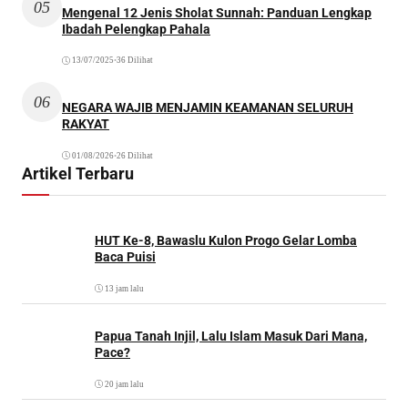
05
Mengenal 12 Jenis Sholat Sunnah: Panduan Lengkap
Ibadah Pelengkap Pahala
13/07/2025
•
36 Dilihat
06
NEGARA WAJIB MENJAMIN KEAMANAN SELURUH
RAKYAT
01/08/2026
•
26 Dilihat
Artikel Terbaru
HUT Ke-8, Bawaslu Kulon Progo Gelar Lomba
Baca Puisi
13 jam lalu
Papua Tanah Injil, Lalu Islam Masuk Dari Mana,
Pace?
20 jam lalu