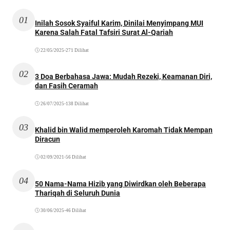
01
Inilah Sosok Syaiful Karim, Dinilai Menyimpang MUI
Karena Salah Fatal Tafsiri Surat Al-Qariah
22/05/2025
•
271 Dilihat
02
3 Doa Berbahasa Jawa: Mudah Rezeki, Keamanan Diri,
dan Fasih Ceramah
26/07/2025
•
138 Dilihat
03
Khalid bin Walid memperoleh Karomah Tidak Mempan
Diracun
02/09/2021
•
56 Dilihat
04
50 Nama-Nama Hizib yang Diwirdkan oleh Beberapa
Thariqah di Seluruh Dunia
30/06/2025
•
46 Dilihat