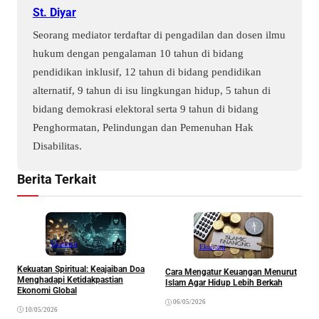
St. Diyar
Seorang mediator terdaftar di pengadilan dan dosen ilmu
hukum dengan pengalaman 10 tahun di bidang
pendidikan inklusif, 12 tahun di bidang pendidikan
alternatif, 9 tahun di isu lingkungan hidup, 5 tahun di
bidang demokrasi elektoral serta 9 tahun di bidang
Penghormatan, Pelindungan dan Pemenuhan Hak
Disabilitas.
Berita Terkait
Ekonomi
Ekonomi
Kekuatan Spiritual: Keajaiban Doa
Cara Mengatur Keuangan Menurut
Menghadapi Ketidakpastian
Islam Agar Hidup Lebih Berkah
Ekonomi Global
06/05/2026
M
10/05/2026
B