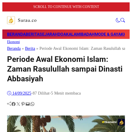
SCROLL TO CONTINUE WITH CONTENT
BERANDA
BERITA
SEJARAH
DOA
KALAM
IBADAH
MODE & GAYA
KHAZ
Ekonomi
Beranda
»
Berita
»
Periode Awal Ekonomi Islam: Zaman Rasulullah sampa
Periode Awal Ekonomi Islam:
Zaman Rasulullah sampai Dinasti
Abbasiyah
14/09/2025
•
87
Dilihat
•
5 Menit membaca
Facebook
Twitter
Pinterest
Mail
WhatsApp