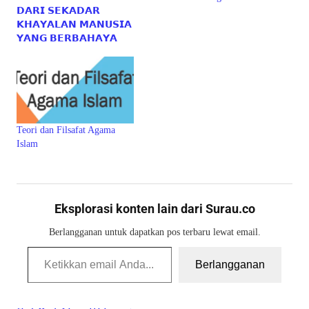
𝗗𝗔𝗥𝗜 𝗦𝗘𝗞𝗔𝗗𝗔𝗥
𝗞𝗛𝗔𝗬𝗔𝗟𝗔𝗡 𝗠𝗔𝗡𝗨𝗦𝗜𝗔
𝗬𝗔𝗡𝗚 𝗕𝗘𝗥𝗕𝗔𝗛𝗔𝗬𝗔
Teori dan Filsafat Agama
Islam
Eksplorasi konten lain dari Surau.co
Berlangganan untuk dapatkan pos terbaru lewat email.
Ketikkan email Anda...
Berlangganan