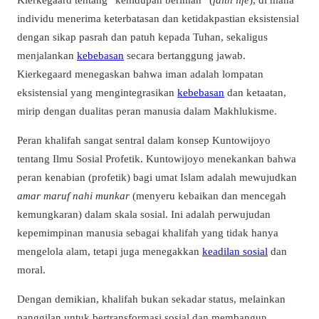
individu menerima keterbatasan dan ketidakpastian eksistensial
dengan sikap pasrah dan patuh kepada Tuhan, sekaligus
menjalankan
kebebasan
secara bertanggung jawab.
Kierkegaard menegaskan bahwa iman adalah lompatan
eksistensial yang mengintegrasikan
kebebasan
dan ketaatan,
mirip dengan dualitas peran manusia dalam Makhlukisme.
Peran khalifah sangat sentral dalam konsep Kuntowijoyo
tentang Ilmu Sosial Profetik. Kuntowijoyo menekankan bahwa
peran kenabian (profetik) bagi umat Islam adalah mewujudkan
amar maruf nahi munkar
(menyeru kebaikan dan mencegah
kemungkaran) dalam skala sosial. Ini adalah perwujudan
kepemimpinan manusia sebagai khalifah yang tidak hanya
mengelola alam, tetapi juga menegakkan
keadilan sosial
dan
moral.
Dengan demikian, khalifah bukan sekadar status, melainkan
panggilan untuk bertransformasi sosial dan membangun