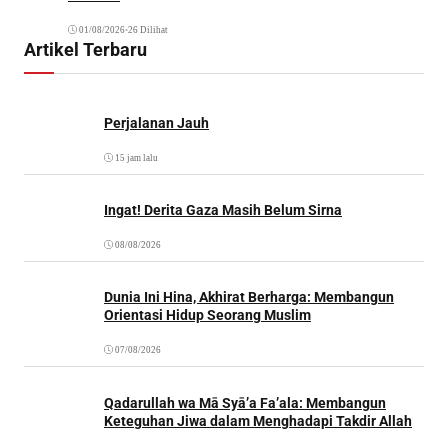
01/08/2026
•
26 Dilihat
Artikel Terbaru
Perjalanan Jauh
15 jam lalu
Ingat! Derita Gaza Masih Belum Sirna
08/08/2026
Dunia Ini Hina, Akhirat Berharga: Membangun
Orientasi Hidup Seorang Muslim
07/08/2026
Qadarullah wa Mā Syā’a Fa’ala: Membangun
Keteguhan Jiwa dalam Menghadapi Takdir Allah