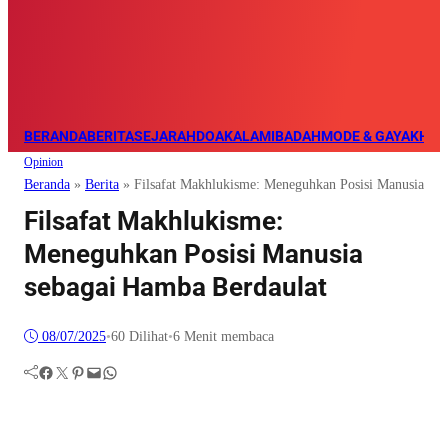
BERANDA
BERITA
SEJARAH
DOA
KALAM
IBADAH
MODE & GAYA
KHAZ
Opinion
Beranda
»
Berita
»
Filsafat Makhlukisme: Meneguhkan Posisi Manusia seb
Filsafat Makhlukisme:
Meneguhkan Posisi Manusia
sebagai Hamba Berdaulat
08/07/2025
•
60
Dilihat
•
6 Menit membaca
Facebook
Twitter
Pinterest
Mail
WhatsApp