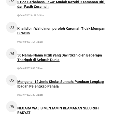
02
3 Doa Berbahasa Jawa: Mudah Rezeki, Keamanan Diri,
dan Fasih Ceramah
26/07/2025
•
128 Dilihat
03
Khalid bin Walid memperoleh Karomah Tidak Mempan
Diracun
02/09/2021
•
54 Dilihat
04
50 Nama-Nama Hizib yang Diwirdkan oleh Beberapa
Thariqah di Seluruh Dunia
30/06/2025
•
39 Dilihat
05
Mengenal 12 Jenis Sholat Sunnah: Panduan Lengkap
Ibadah Pelengkap Pahala
13/07/2025
•
35 Dilihat
06
NEGARA WAJIB MENJAMIN KEAMANAN SELURUH
RAKYAT