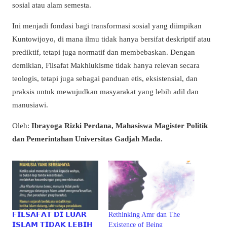
sosial atau alam semesta.
Ini menjadi fondasi bagi transformasi sosial yang diimpikan
Kuntowijoyo, di mana ilmu tidak hanya bersifat deskriptif atau
prediktif, tetapi juga normatif dan membebaskan. Dengan
demikian, Filsafat Makhlukisme tidak hanya relevan secara
teologis, tetapi juga sebagai panduan etis, eksistensial, dan
praksis untuk mewujudkan masyarakat yang lebih adil dan
manusiawi.
Oleh:
Ibrayoga Rizki Perdana, Mahasiswa Magister Politik
dan Pemerintahan Universitas Gadjah Mada.
𝗙𝗜𝗟𝗦𝗔𝗙𝗔𝗧 𝗗𝗜 𝗟𝗨𝗔𝗥
Rethinking Amr dan The
𝗜𝗦𝗟𝗔𝗠 𝗧𝗜𝗗𝗔𝗞 𝗟𝗘𝗕𝗜𝗛
Existence of Being