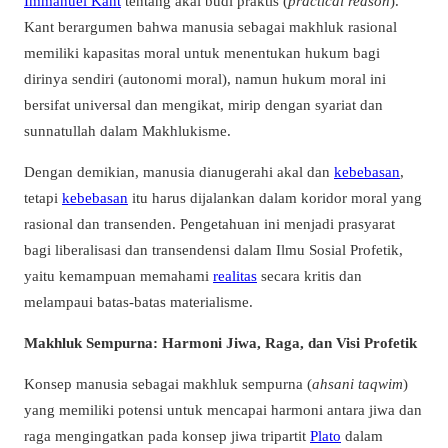
Immanuel Kant
tentang akal budi praktis (
practical reason
).
Kant berargumen bahwa manusia sebagai makhluk rasional
memiliki kapasitas moral untuk menentukan hukum bagi
dirinya sendiri (autonomi moral), namun hukum moral ini
bersifat universal dan mengikat, mirip dengan syariat dan
sunnatullah dalam Makhlukisme.
Dengan demikian, manusia dianugerahi akal dan
kebebasan
,
tetapi
kebebasan
itu harus dijalankan dalam koridor moral yang
rasional dan transenden. Pengetahuan ini menjadi prasyarat
bagi liberalisasi dan transendensi dalam Ilmu Sosial Profetik,
yaitu kemampuan memahami
realitas
secara kritis dan
melampaui batas-batas materialisme.
Makhluk Sempurna: Harmoni Jiwa, Raga, dan Visi Profetik
Konsep manusia sebagai makhluk sempurna (
ahsani taqwim
)
yang memiliki potensi untuk mencapai harmoni antara jiwa dan
raga mengingatkan pada konsep jiwa tripartit
Plato
dalam